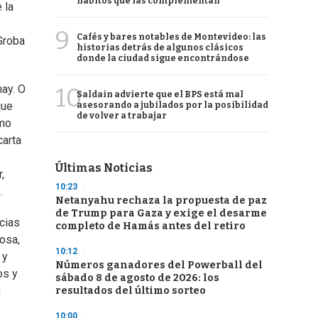
hábitos que las complementan
 la
9
Cafés y bares notables de Montevideo: las
 Groba
historias detrás de algunos clásicos
donde la ciudad sigue encontrándose
hay. O
10
Saldain advierte que el BPS está mal
que
asesorando a jubilados por la posibilidad
de volver a trabajar
omo
carta
Últimas Noticias
,
10:23
.
Netanyahu rechaza la propuesta de paz
de Trump para Gaza y exige el desarme
acias
completo de Hamás antes del retiro
osa,
10:12
 y
Números ganadores del Powerball del
os y
sábado 8 de agosto de 2026: los
u
resultados del último sorteo
10:00