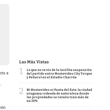
Las Más Vistas
1
Lo que no se vio de la insólita suspensión
cto a
del partido entre Montevideo City Torque
y Peñarol en el Estadio Charrúa
e
2
Ni Montevideo ni Punta del Este: la ciudad
uruguaya rodeada de naturaleza donde
las propiedades se revalorizan más de
un 20%
ción