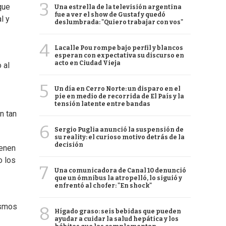
3
que
Una estrella de la televisión argentina
fue a ver el show de Gustaf y quedó
l y
deslumbrada: "Quiero trabajar con vos"
4
Lacalle Pou rompe bajo perfil y blancos
esperan con expectativa su discurso en
acto en Ciudad Vieja
 al
5
Un día en Cerro Norte: un disparo en el
pie en medio de recorrida de El País y la
tensión latente entre bandas
n tan
6
Sergio Puglia anunció la suspensión de
su reality: el curioso motivo detrás de la
decisión
ienen
o los
7
Una comunicadora de Canal 10 denunció
que un ómnibus la atropelló, lo siguió y
enfrentó al chofer: "En shock"
ismos
8
Hígado graso: seis bebidas que pueden
ayudar a cuidar la salud hepática y los