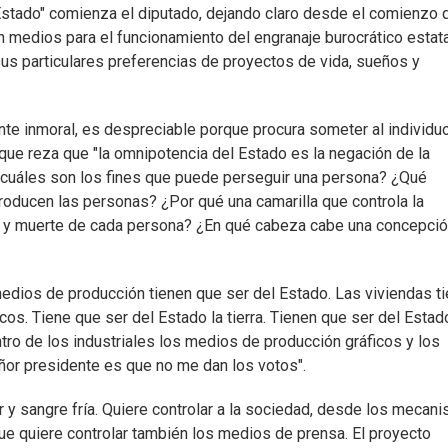
 Estado" comienza el diputado, dejando claro desde el comienzo 
n medios para el funcionamiento del engranaje burocrático estata
sus particulares preferencias de proyectos de vida, sueños y
te inmoral, es despreciable porque procura someter al individuo
que reza que "la omnipotencia del Estado es la negación de la
ba cuáles son los fines que puede perseguir una persona? ¿Qué
roducen las personas? ¿Por qué una camarilla que controla la
ida y muerte de cada persona? ¿En qué cabeza cabe una concepció
medios de producción tienen que ser del Estado. Las viviendas t
os. Tiene que ser del Estado la tierra. Tienen que ser del Estad
tro de los industriales los medios de producción gráficos y los
ñor presidente es que no me dan los votos".
r y sangre fría. Quiere controlar a la sociedad, desde los mecan
 que quiere controlar también los medios de prensa. El proyecto