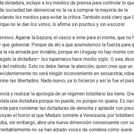
 dictadura, incluye a los medios de prensa para controlar lo que
de sociedad tan demencial no la va a comprar la mayoría de la
olando los medios para evitar la crítica. También está claro que
ue no le dan los votos, lo afirma sin pruritos y sin escozor.
minos. Agarrar la bazuca, el casco e irme para el monte, que no 
y que gobernar. Porque de ahí a que acumulemos la fuerza para 
ta la vía armada por inviable, porque en Uruguay no hay monte c
egalo la dictadura— los tupamaros hace medio siglo. O sea, des
ea del método. Esto no debe llamar la atención, quien cree que un
 evidentemente no verá ningún inconveniente en secuestrar, robar
ne las libertades. Nada nuevo, ya lo hicieron y así le fue el país
cia y realizar la apología de un régimen totalitario las tiene. Gr
tala una dictadura porque no puede, no porque no quiera. Es curi
erda para condenar las dictaduras de derecha y aplaudir con pies
oyan el horror al que Maduro somete a Venezuela, por totalitari
roba, sin embargo, abre una nueva dimensión consecuente con s
 Lamentablemente no se han alzado voces de condena como suele