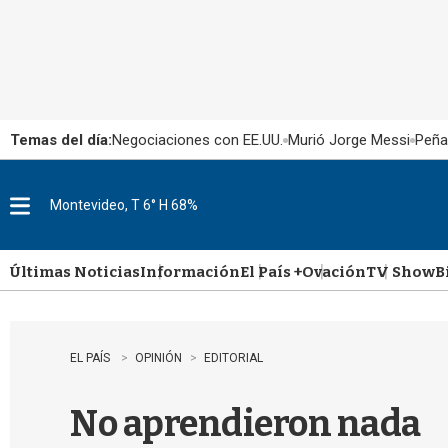
Temas del día:
Negociaciones con EE.UU.
Murió Jorge Messi
Peña
Montevideo, T 6° H 68%
M
e
n
u
Últimas Noticias
Información
El País +
Ovación
TV Show
B
EL PAÍS
OPINIÓN
EDITORIAL
No aprendieron nada