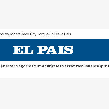
rol vs. Montevideo City Torque
En Clave País
ienestar
Negocios
Mundo
Rurales
Narrativas visuales
Opin