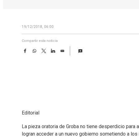
19/12/2018, 06:00
Compartir esta noticia
F
W
T
L
E
a
h
w
i
m
c
a
i
n
a
e
t
t
k
i
b
s
t
e
l
o
A
e
d
o
p
r
I
k
p
n
Editorial
La pieza oratoria de Groba no tiene desperdicio para a
logran acceder a un nuevo gobierno sometiendo a lo