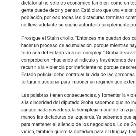
dictatorial no solo es económico también, como en toda
gente puede decir y pensar. Está claro que una visión 
población, por eso todas las dictaduras terminan contr
no lleva adelante su sueño autoritario simplemente porq
Prosigue el Stalin criollo: "Entonces me quedan dos ca
hacer un proceso de acumulación, porque mientras ha
todo sea del Estado va a ser complejo." Groba descar
comprobaron —haciendo el ridículo y trayéndonos de r
recurrir a la violencia por ineficiente no porque descr
Estado policial debe controlar la vida de las personas
torturar o asesinar para imponer un régimen que extermi
Las palabras tienen consecuencias, y fomentar la violen
a la sinceridad del diputado Groba sabemos que no ins
aunque nada novedosa, la hemiplejia moral de la izqui
manos las dictaduras de izquierda. Ya sabemos que ap
para mantener el silencio de los negociados. Lo de G
visión, también quiere la dictadura para el Uruguay.