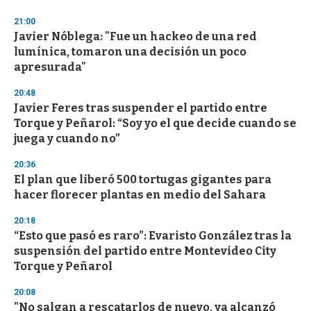
d
s
21:00
Javier Nóblega: "Fue un hackeo de una red
lumínica, tomaron una decisión un poco
apresurada"
20:48
Javier Feres tras suspender el partido entre
Torque y Peñarol: “Soy yo el que decide cuando se
juega y cuando no”
20:36
El plan que liberó 500 tortugas gigantes para
hacer florecer plantas en medio del Sahara
20:18
“Esto que pasó es raro”: Evaristo González tras la
suspensión del partido entre Montevideo City
Torque y Peñarol
20:08
"No salgan a rescatarlos de nuevo, ya alcanzó