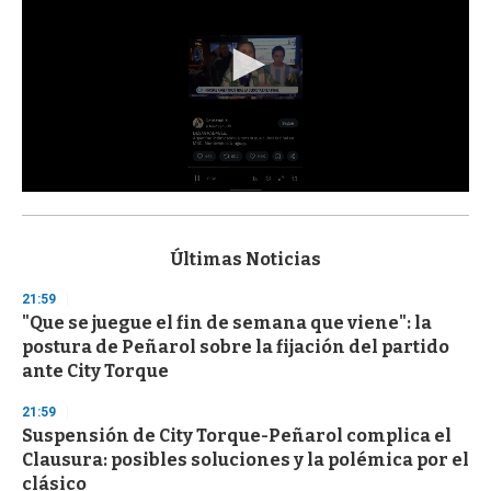
0
s
e
c
Últimas Noticias
o
n
21:59
d
"Que se juegue el fin de semana que viene": la
s
o
postura de Peñarol sobre la fijación del partido
f
ante City Torque
3
3
s
21:59
e
Suspensión de City Torque-Peñarol complica el
c
Clausura: posibles soluciones y la polémica por el
o
n
clásico