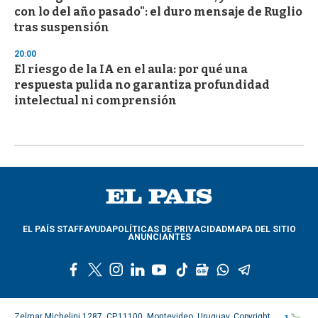
con lo del año pasado": el duro mensaje de Ruglio
tras suspensión
20:00
El riesgo de la IA en el aula: por qué una
respuesta pulida no garantiza profundidad
intelectual ni comprensión
EL PAÍS STAFF
AYUDA
POLÍTICAS DE PRIVACIDAD
MAPA DEL SITIO
ANUNCIANTES
f
t
i
l
y
t
g
w
t
a
w
n
i
o
i
o
h
e
c
i
s
n
u
k
o
a
l
e
t
t
k
t
t
g
t
e
Zelmar Michelini 1287, CP.11100, Montevideo, Uruguay. Copyright