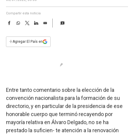
a
Compartir esta noticia
F
W
T
L
E
a
h
w
i
m
c
a
i
n
a
e
t
t
k
i
+
Agregar El País en
b
s
t
e
l
o
A
e
d
o
p
r
I
k
p
n
Entre tanto comentario sobre la elección de la
convención nacionalista para la formación de su
directorio, y en particular de la presidencia de ese
honorable cuerpo que terminó recayendo por
mayoría relativa en Álvaro Delgado, no se ha
prestado la suficien- te atención a la renovación