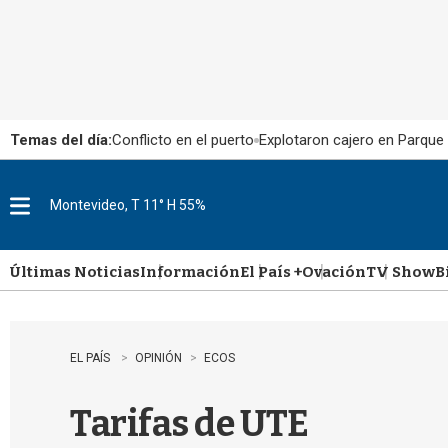
Temas del día:
Conflicto en el puerto
Explotaron cajero en Parque
Montevideo, T 11° H 55%
M
e
n
u
Últimas Noticias
Información
El País +
Ovación
TV Show
B
EL PAÍS
OPINIÓN
ECOS
Tarifas de UTE