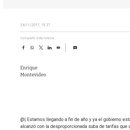
24/11/2017, 15:27
Compartir esta noticia
F
W
T
L
E
a
h
w
i
m
c
a
i
n
a
e
t
t
k
i
Enrique
b
s
t
e
l
o
A
e
d
Montevideo
o
p
r
I
k
p
n
@| Estamos llegando a fin de año y ya el gobierno est
alcanzó con la desproporcionada suba de tarifas que a