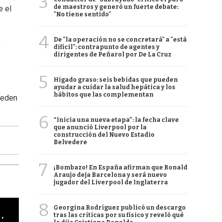
3
de maestros y generó un fuerte debate:
e el
"No tiene sentido"
4
De "la operación no se concretará" a "está
o
difícil": contrapunto de agentes y
dirigentes de Peñarol por De La Cruz
5
Hígado graso: seis bebidas que pueden
ayudar a cuidar la salud hepática y los
hábitos que las complementan
ueden
6
“Inicia una nueva etapa”: la fecha clave
que anunció Liverpool por la
construcción del Nuevo Estadio
Belvedere
7
¡Bombazo! En España afirman que Ronald
Araujo deja Barcelona y será nuevo
jugador del Liverpool de Inglaterra
8
Georgina Rodríguez publicó un descargo
cha argentino en "Subrayado"
tras las críticas por su físico y reveló qué