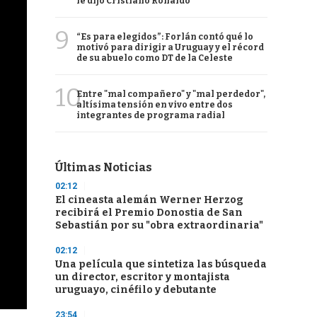
le dijo Cristiano Ronaldo
9
“Es para elegidos”: Forlán contó qué lo
motivó para dirigir a Uruguay y el récord
de su abuelo como DT de la Celeste
10
Entre "mal compañero" y "mal perdedor",
altísima tensión en vivo entre dos
integrantes de programa radial
Últimas Noticias
02:12
El cineasta alemán Werner Herzog
recibirá el Premio Donostia de San
Sebastián por su "obra extraordinaria"
02:12
Una película que sintetiza las búsqueda
un director, escritor y montajista
uruguayo, cinéfilo y debutante
23:54