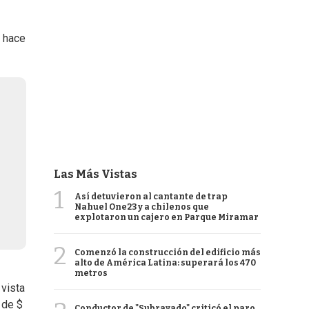
e hace
Las Más Vistas
1
Así detuvieron al cantante de trap
Nahuel One23 y a chilenos que
explotaron un cajero en Parque Miramar
2
Comenzó la construcción del edificio más
alto de América Latina: superará los 470
metros
 vista
 de $
Conductor de "Subrayado" criticó el paro