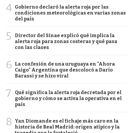
4
Gobierno declaró la alerta roja por las
condiciones meteorológicas en varias zonas
del país
5
Director del Sinae explicó qué implica la
alerta roja para zonas costeras y qué pasa
con las clases
6
La confesión de una uruguaya en "Ahora
Caigo" Argentina que descolocó a Darío
Barassi y se hizo viral
7
Qué significa la alerta roja decretada por el
gobierno y cómo se activa la operativa en el
país
8
Yan Diomande es el fichaje más caro en la
historia de Real Madrid: origen atípico y la
tragedia que lo fortaleció