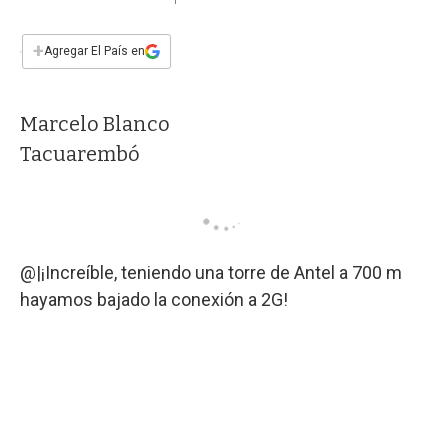
a
h
w
i
m
a
c
a
i
n
a
e
t
t
k
i
+
Agregar El País en
b
s
t
e
l
o
A
e
d
o
p
r
I
Marcelo Blanco
k
p
n
Tacuarembó
@|¡Increíble, teniendo una torre de Antel a 700 m
hayamos bajado la conexión a 2G!