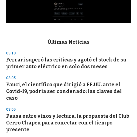
0
s
e
c
Últimas Noticias
o
n
03:10
d
Ferrari superó las críticas y agotó el stock de su
s
o
primer auto eléctrico en solo dos meses
f
3
03:05
3
s
Fauci, el científico que dirigió a EE.UU. ante el
e
Covid-19, podría ser condenado: las claves del
c
caso
o
n
d
03:05
s
Pausa entre vinos y lectura, la propuesta del Club
Cerro Chapeu para conectar con el tiempo
presente