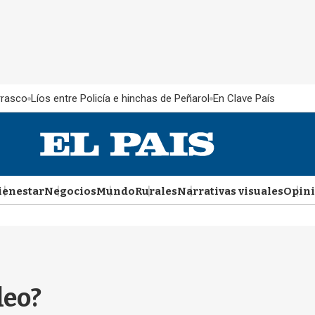
rrasco
Líos entre Policía e hinchas de Peñarol
En Clave País
ienestar
Negocios
Mundo
Rurales
Narrativas visuales
Opin
leo?