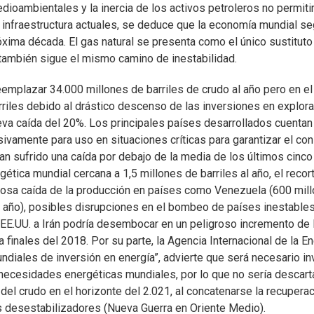
dioambientales y la inercia de los activos petroleros no permiti
nfraestructura actuales, se deduce que la economía mundial se
óxima década. El gas natural se presenta como el único sustituto
 también sigue el mismo camino de inestabilidad.
eemplazar 34.000 millones de barriles de crudo al año pero en el
rriles debido al drástico descenso de las inversiones en explor
eva caída del 20%. Los principales países desarrollados cuentan
sivamente para uso en situaciones críticas para garantizar el c
an sufrido una caída por debajo de la media de los últimos cinco
tica mundial cercana a 1,5 millones de barriles al año, el recor
grosa caída de la producción en países como Venezuela (600 mil
l año), posibles disrupciones en el bombeo de países inestable
 EE.UU. a Irán podría desembocar en un peligroso incremento de 
a finales del 2018. Por su parte, la Agencia Internacional de la E
ndiales de inversión en energía”, advierte que será necesario inv
s necesidades energéticas mundiales, por lo que no sería descart
del crudo en el horizonte del 2.021, al concatenarse la recupera
os desestabilizadores (Nueva Guerra en Oriente Medio).