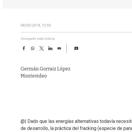
08/05/2018, 15:00
Compartir esta noticia
F
W
T
L
E
a
h
w
i
m
c
a
i
n
a
e
t
t
k
i
Germán Gorraiz López
b
s
t
e
l
o
A
e
d
Montevideo
o
p
r
I
k
p
n
@| Dado que las energías alternativas todavía necesi
de desarrollo, la práctica del fracking (especie de pa