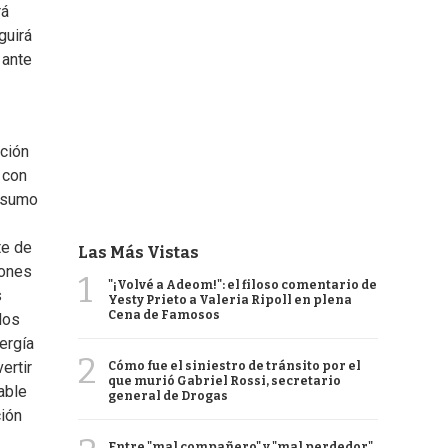
rá
guirá
 ante
ación
 con
onsumo
te de
Las Más Vistas
lones
1
"¡Volvé a Adeom!": el filoso comentario de
s
Yesty Prieto a Valeria Ripoll en plena
Cena de Famosos
los
nergía
2
ertir
Cómo fue el siniestro de tránsito por el
que murió Gabriel Rossi, secretario
able
general de Drogas
ción
Entre "mal compañero" y "mal perdedor",