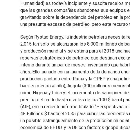
Humanidad) es todavía incipiente y suscita recelos me
que las grandes compañías abandones sus equipos e i
gravitando sobre la dependencia del petróleo en la pr
una presunta escasez de petróleo, pero este recurso
Según Rystad Energy, la industria petrolera necesita r
2.015 tan sólo se alcanzaron los 8.000 millones de ba
y producción mundial y se estima para el 2018 una nu
reservas estratégicas de petróleo que destinan exclu
interno durante un par de meses, inventarios que habrí
años. Ello, aunado con un aumento de la demanda energé
producción pactado entre Rusia y la OPEP y una peli
barriles menos al año), Angola (300 millones menos a
como Nigeria y Libia y el incremento de sanciones de
precios del crudo hasta niveles de los 100 $ barril par
(AIE), en un reciente informe titulado “Perspectivas mu
48 Billones $ hasta el 2035 para cubrir las creciente
un posible estrangulamiento de la producción mundial 
económica de EE.UU. y la UE con factores geopolític