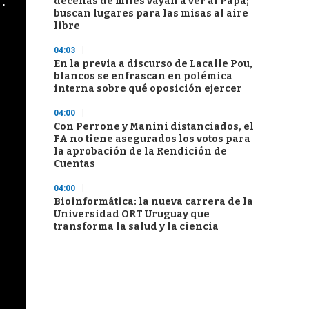
cha argentino en "Subrayado"
decenas de miles vayan a ver al Papa;
buscan lugares para las misas al aire
libre
04:03
En la previa a discurso de Lacalle Pou,
blancos se enfrascan en polémica
interna sobre qué oposición ejercer
04:00
Con Perrone y Manini distanciados, el
FA no tiene asegurados los votos para
la aprobación de la Rendición de
Cuentas
04:00
Bioinformática: la nueva carrera de la
Universidad ORT Uruguay que
transforma la salud y la ciencia