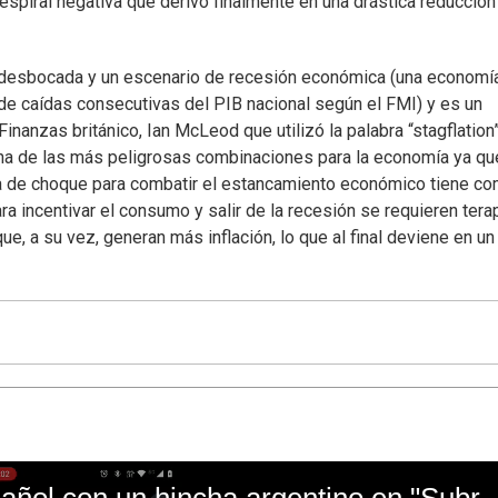
espiral negativa que derivó finalmente en una drástica reducción
ón desbocada y un escenario de recesión económica (una economí
de caídas consecutivas del PIB nacional según el FMI) y es un
nanzas británico, Ian McLeod que utilizó la palabra “stagflation
 una de las más peligrosas combinaciones para la economía ya qu
a de choque para combatir el estancamiento económico tiene c
ara incentivar el consumo y salir de la recesión se requieren tera
e, a su vez, generan más inflación, lo que al final deviene en un