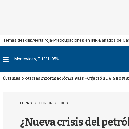
Temas del día:
Alerta roja
Preocupaciones en INR
Bañados de Ca
Montevideo, T 13° H 95%
M
e
n
u
Últimas Noticias
Información
El País +
Ovación
TV Show
B
EL PAÍS
OPINIÓN
ECOS
¿Nueva crisis del petró