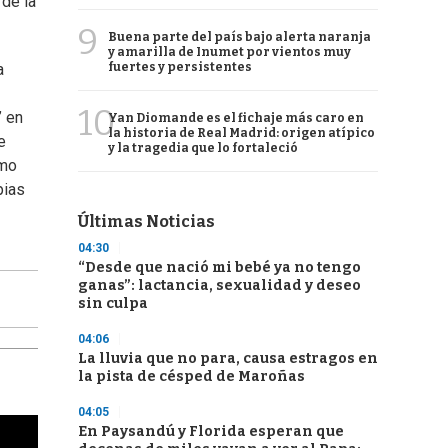
 de la
9
Buena parte del país bajo alerta naranja
y amarilla de Inumet por vientos muy
fuertes y persistentes
a
10
” en
Yan Diomande es el fichaje más caro en
la historia de Real Madrid: origen atípico
e
y la tragedia que lo fortaleció
omo
pias
Últimas Noticias
04:30
“Desde que nació mi bebé ya no tengo
ganas”: lactancia, sexualidad y deseo
sin culpa
04:06
La lluvia que no para, causa estragos en
la pista de césped de Maroñas
04:05
En Paysandú y Florida esperan que