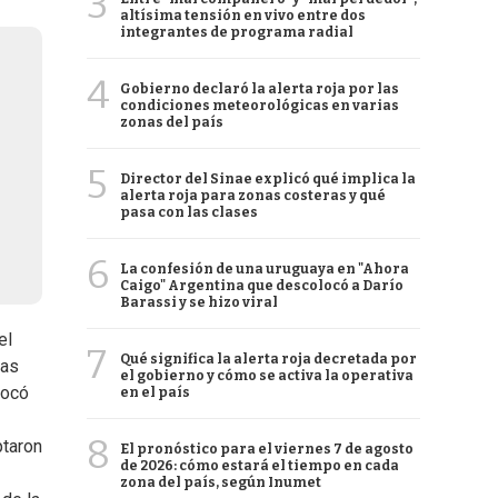
3
altísima tensión en vivo entre dos
integrantes de programa radial
4
Gobierno declaró la alerta roja por las
condiciones meteorológicas en varias
zonas del país
5
Director del Sinae explicó qué implica la
alerta roja para zonas costeras y qué
pasa con las clases
6
La confesión de una uruguaya en "Ahora
Caigo" Argentina que descolocó a Darío
Barassi y se hizo viral
el
7
Qué significa la alerta roja decretada por
las
el gobierno y cómo se activa la operativa
vocó
en el país
8
ptaron
El pronóstico para el viernes 7 de agosto
de 2026: cómo estará el tiempo en cada
zona del país, según Inumet