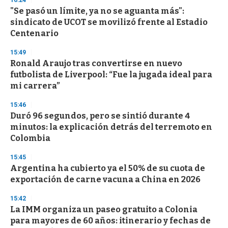
16:24
d
"Se pasó un límite, ya no se aguanta más":
s
o
sindicato de UCOT se movilizó frente al Estadio
f
Centenario
3
3
s
15:49
e
Ronald Araujo tras convertirse en nuevo
c
futbolista de Liverpool: “Fue la jugada ideal para
o
n
mi carrera”
d
s
15:46
Duró 96 segundos, pero se sintió durante 4
minutos: la explicación detrás del terremoto en
Colombia
15:45
Argentina ha cubierto ya el 50% de su cuota de
exportación de carne vacuna a China en 2026
15:42
La IMM organiza un paseo gratuito a Colonia
para mayores de 60 años: itinerario y fechas de