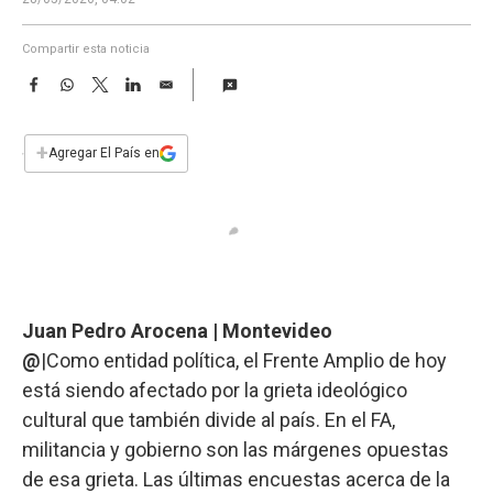
a
Compartir esta noticia
F
W
T
L
E
a
h
w
i
m
c
a
i
n
a
e
t
t
k
i
+
Agregar El País en
b
s
t
e
l
o
A
e
d
o
p
r
I
k
p
n
Juan Pedro Arocena | Montevideo
@
|Como entidad política, el Frente Amplio de hoy
está siendo afectado por la grieta ideológico
cultural que también divide al país. En el FA,
militancia y gobierno son las márgenes opuestas
de esa grieta. Las últimas encuestas acerca de la