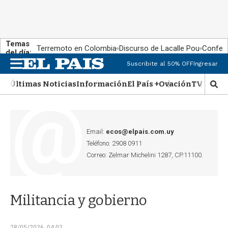
Temas
Terremoto en Colombia
Discurso de Lacalle Pou
Confere
del día:
Suscribite al 50% OFF
Ingresar
M
e
Últimas Noticias
Información
El País +
Ovación
TV Show
n
M
u
o
s
t
r
Email:
ecos@elpais.com.uy
a
Teléfono: 2908 0911
r
Correo: Zelmar Michelini 1287, CP.11100.
b
�
s
q
Militancia y gobierno
u
e
d
28/05/2026, 04:02