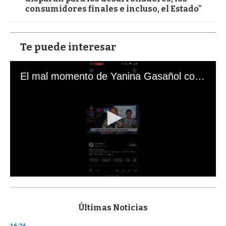
consumidores finales e incluso, el Estado"
Te puede interesar
El mal momento de Yanina Gasañol con un hincha argentino en "Subrayado"
0
s
e
c
Últimas Noticias
o
n