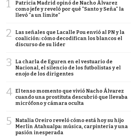
1
Patricia Madrid opinó de Nacho Álvarez
como jefe y reveló por qué "Santo y Seña" la
llevó "a un límite"
2
Las señales que Lacalle Pou envió al PN y la
coalición: cómo decodifican los blancos el
discurso de su líder
3
La charla de Eguren en el vestuario de
Nacional, el silencio de los futbolistas y el
enojo de los dirigentes
4
El tenso momento que vivió Nacho Álvarez
cuando una prostituta descubrió que llevaba
micrófono y cámara oculta
5
Natalia Oreiro reveló cómo está hoy su hijo
Merlín Atahualpa: música, carpintería y una
pasión inesperada