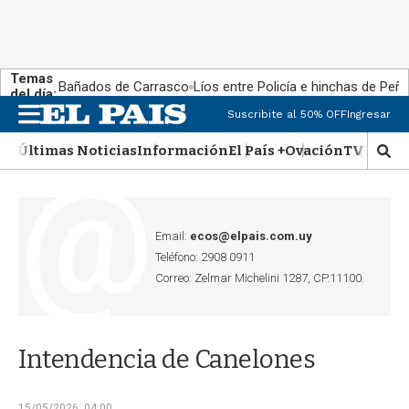
Temas
Bañados de Carrasco
Líos entre Policía e hinchas de Peña
del día:
Suscribite al 50% OFF
Ingresar
M
e
Últimas Noticias
Información
El País +
Ovación
TV Show
n
M
u
o
s
t
r
Email:
ecos@elpais.com.uy
a
Teléfono: 2908 0911
r
Correo: Zelmar Michelini 1287, CP.11100.
b
�
s
q
Intendencia de Canelones
u
e
d
15/05/2026, 04:00