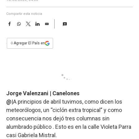
a
Compartir esta noticia
F
W
T
L
E
a
h
w
i
m
c
a
i
n
a
e
t
t
k
i
+
Agregar El País en
b
s
t
e
l
o
A
e
d
o
p
r
I
k
p
n
Jorge Valenzani | Canelones
@
|A principios de abril tuvimos, como dicen los
meteorólogos, un “ciclón extra tropical” y como
consecuencia nos dejó tres columnas sin
alumbrado público . Esto es en la calle Violeta Parra
casi Gabriela Mistral.