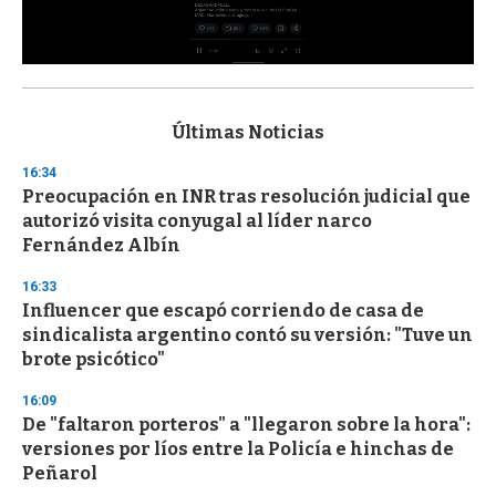
0
s
e
c
Últimas Noticias
o
n
16:34
d
Preocupación en INR tras resolución judicial que
s
o
autorizó visita conyugal al líder narco
f
Fernández Albín
3
3
s
16:33
e
Influencer que escapó corriendo de casa de
c
sindicalista argentino contó su versión: "Tuve un
o
n
brote psicótico"
d
s
16:09
De "faltaron porteros" a "llegaron sobre la hora":
versiones por líos entre la Policía e hinchas de
Peñarol