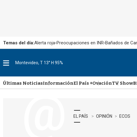
Temas del día:
Alerta roja
Preocupaciones en INR
Bañados de Ca
Montevideo, T 13° H 95%
M
e
n
u
Últimas Noticias
Información
El País +
Ovación
TV Show
B
EL PAÍS
OPINIÓN
ECOS