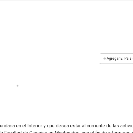
+
Agregar El País
aria en el Interior y que desea estar al corriente de las activ
a Facultad de Ciencias en Montevideo; con el fin de informarse 