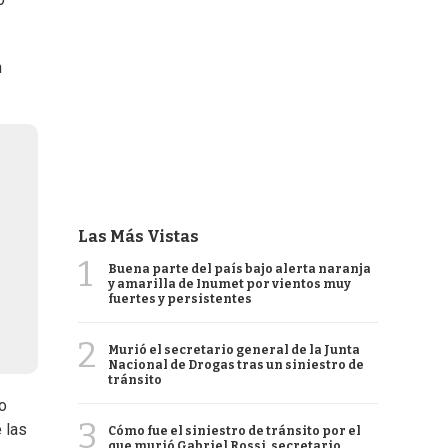
n
Las Más Vistas
1
Buena parte del país bajo alerta naranja
y amarilla de Inumet por vientos muy
fuertes y persistentes
2
Murió el secretario general de la Junta
Nacional de Drogas tras un siniestro de
tránsito
o
3
 las
Cómo fue el siniestro de tránsito por el
que murió Gabriel Rossi, secretario