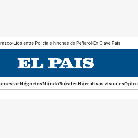
rrasco
Líos entre Policía e hinchas de Peñarol
En Clave País
ienestar
Negocios
Mundo
Rurales
Narrativas visuales
Opin