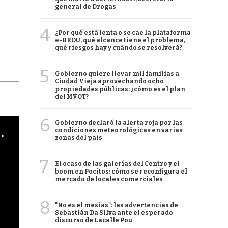
general de Drogas
4
¿Por qué está lenta o se cae la plataforma
e-BROU, qué alcance tiene el problema,
qué riesgos hay y cuándo se resolverá?
5
Gobierno quiere llevar mil familias a
Ciudad Vieja aprovechando ocho
propiedades públicas: ¿cómo es el plan
del MVOT?
6
Gobierno declaró la alerta roja por las
cha argentino en "Subrayado"
condiciones meteorológicas en varias
zonas del país
7
El ocaso de las galerías del Centro y el
boom en Pocitos: cómo se reconfigura el
mercado de locales comerciales
8
"No es el mesías": las advertencias de
Sebastián Da Silva ante el esperado
discurso de Lacalle Pou