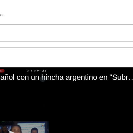
s.
El mal momento de Yanina Gasañol con un hin