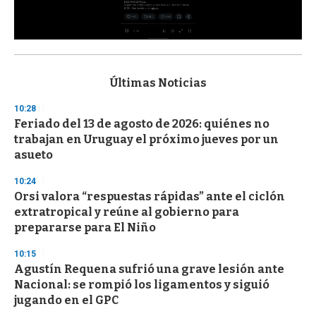
0
s
e
c
Últimas Noticias
o
n
10:28
d
Feriado del 13 de agosto de 2026: quiénes no
s
o
trabajan en Uruguay el próximo jueves por un
f
asueto
3
3
s
10:24
e
Orsi valora “respuestas rápidas” ante el ciclón
c
extratropical y reúne al gobierno para
o
n
prepararse para El Niño
d
s
10:15
Agustín Requena sufrió una grave lesión ante
Nacional: se rompió los ligamentos y siguió
jugando en el GPC