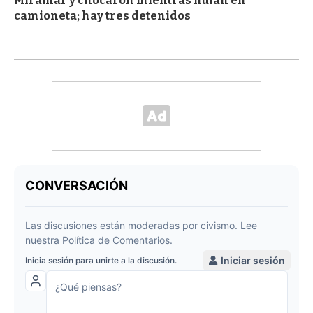
Miramar y chocaron mientras huían en
camioneta; hay tres detenidos