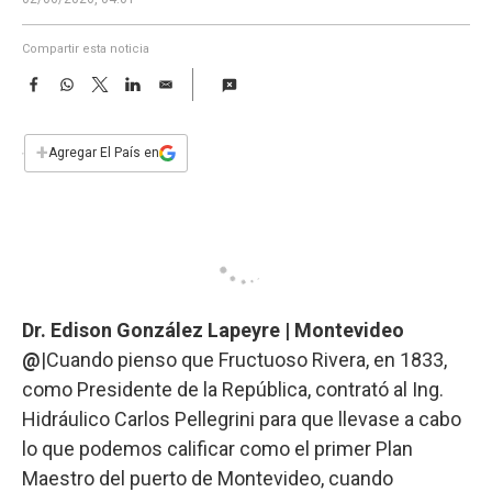
a
Compartir esta noticia
F
W
T
L
E
a
h
w
i
m
c
a
i
n
a
e
t
t
k
i
+
Agregar El País en
b
s
t
e
l
o
A
e
d
o
p
r
I
k
p
n
Dr. Edison González Lapeyre | Montevideo
@
|Cuando pienso que Fructuoso Rivera, en 1833,
como Presidente de la República, contrató al Ing.
Hidráulico Carlos Pellegrini para que llevase a cabo
lo que podemos calificar como el primer Plan
Maestro del puerto de Montevideo, cuando