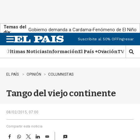
Temas del
Gobierno demanda a Cardama
Fenómeno de El Niño
día:
Suscribite al 50% OFF
Ingresar
M
e
Últimas Noticias
Información
El País +
Ovación
TV Show
n
M
u
o
s
t
EL PAÍS
OPINIÓN
COLUMNISTAS
r
a
Tango del viejo continente
r
b
�
s
08/02/2015, 07:00
q
u
Compartir esta noticia
e
F
W
T
L
E
d