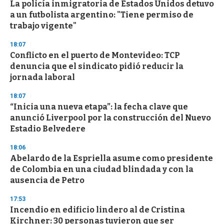
La policía inmigratoria de Estados Unidos detuvo
c
a un futbolista argentino: "Tiene permiso de
o
n
trabajo vigente"
d
s
18:07
Conflicto en el puerto de Montevideo: TCP
denuncia que el sindicato pidió reducir la
jornada laboral
18:07
“Inicia una nueva etapa”: la fecha clave que
anunció Liverpool por la construcción del Nuevo
Estadio Belvedere
18:06
Abelardo de la Espriella asume como presidente
de Colombia en una ciudad blindada y con la
ausencia de Petro
17:53
Incendio en edificio lindero al de Cristina
Kirchner: 30 personas tuvieron que ser