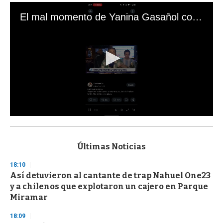
El mal momento de Yanina Gasañol con un hincha argentino en "Subrayado"
0
s
e
c
Últimas Noticias
o
n
18:10
d
Así detuvieron al cantante de trap Nahuel One23
s
o
y a chilenos que explotaron un cajero en Parque
f
Miramar
3
3
s
18:09
e