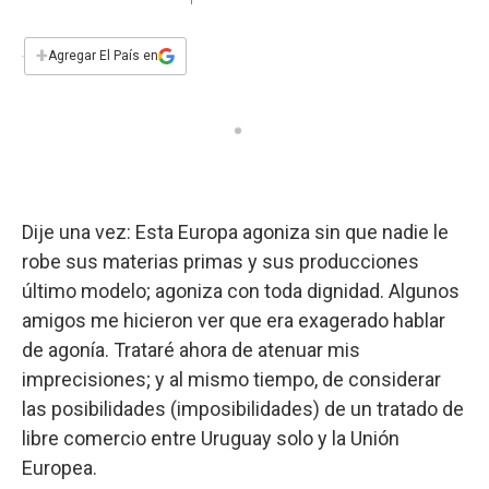
a
h
w
i
m
a
c
a
i
n
a
e
t
t
k
i
+
Agregar El País en
b
s
t
e
l
o
A
e
d
o
p
r
I
k
p
n
Dije una vez: Esta Europa agoniza sin que nadie le
robe sus materias primas y sus producciones
último modelo; agoniza con toda dignidad. Algunos
amigos me hicieron ver que era exagerado hablar
de agonía. Trataré ahora de atenuar mis
imprecisiones; y al mismo tiempo, de considerar
las posibilidades (imposibilidades) de un tratado de
libre comercio entre Uruguay solo y la Unión
Europea.