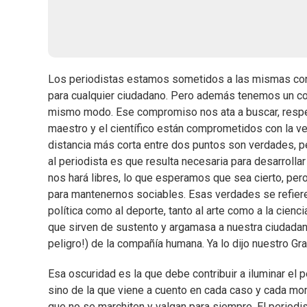
Los periodistas estamos sometidos a las mismas con
para cualquier ciudadano. Pero además tenemos un c
mismo modo. Ese compromiso nos ata a buscar, respetar
maestro y el científico están comprometidos con la ver
distancia más corta entre dos puntos son verdades, p
al periodista es que resulta necesaria para desarrolla
nos hará libres, lo que esperamos que sea cierto, pe
para mantenernos sociables. Esas verdades se refiere
política como al deporte, tanto al arte como a la cienc
que sirven de sustento y argamasa a nuestra ciudadanía
peligro!) de la compañía humana. Ya lo dijo nuestro Gr
Esa oscuridad es la que debe contribuir a iluminar el
sino de la que viene a cuento en cada caso y cada mome
que no se marchiten y valgan para siempre. El periodi