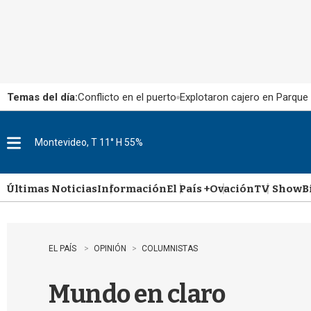
Temas del día:
Conflicto en el puerto
Explotaron cajero en Parque
Montevideo, T 11° H 55%
M
e
n
u
Últimas Noticias
Información
El País +
Ovación
TV Show
B
EL PAÍS
OPINIÓN
COLUMNISTAS
Mundo en claro