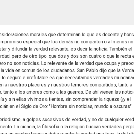
sideraciones morales que determinan lo que es decente y hon
ompromiso especial que los demás no comparten o al menos no
 y difundir la verdad relevante, es decir la noticia. También el
dad, pero de otro tipo: que dos y dos son cuatro o que la recta 
ero no son noticias. Lo relevante de la verdad que ocupa y preo
r la vida en común de los ciudadanos. San Pablo dijo que la Verd
ro lo seguro e irrefutable es que necesitamos verdades mundana
n a nuestros placeres y nuestros temores compartidos, tanto a 
ia, tanto a los amores como a las guerras. De ahí vienen las notic
 y sin ellas vivimos a tientas, sin comprender la riqueza (¡y el
acián en el Siglo de Oro: "Hombre sin noticias, mundo a oscuras".
 periodismo, a golpes sucesivos de verdad, y no de cualquier ver
nto. La ciencia, la filosofía o la religión buscan verdades perp
smo en cambio busca y debe revelar la verdad que toca, la del dí