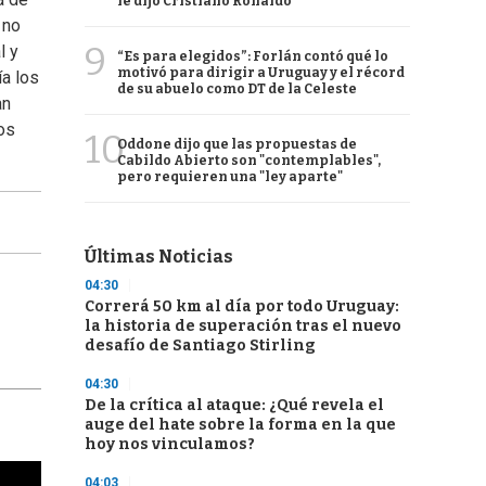
le dijo Cristiano Ronaldo
 no
9
l y
“Es para elegidos”: Forlán contó qué lo
motivó para dirigir a Uruguay y el récord
ía los
de su abuelo como DT de la Celeste
an
os
10
Oddone dijo que las propuestas de
Cabildo Abierto son "contemplables",
pero requieren una "ley aparte"
Últimas Noticias
04:30
Correrá 50 km al día por todo Uruguay:
la historia de superación tras el nuevo
desafío de Santiago Stirling
04:30
De la crítica al ataque: ¿Qué revela el
auge del hate sobre la forma en la que
hoy nos vinculamos?
04:03