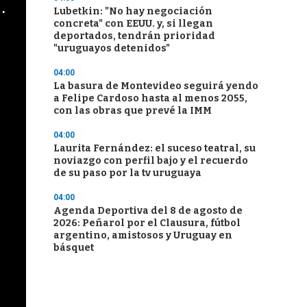
cha argentino en "Subrayado"
Lubetkin: "No hay negociación
concreta" con EEUU. y, si llegan
deportados, tendrán prioridad
"uruguayos detenidos"
04:00
La basura de Montevideo seguirá yendo
a Felipe Cardoso hasta al menos 2055,
con las obras que prevé la IMM
04:00
Laurita Fernández: el suceso teatral, su
noviazgo con perfil bajo y el recuerdo
de su paso por la tv uruguaya
04:00
Agenda Deportiva del 8 de agosto de
2026: Peñarol por el Clausura, fútbol
argentino, amistosos y Uruguay en
básquet