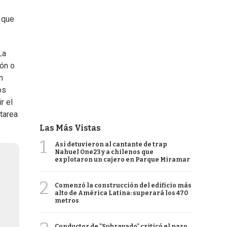
 que
La
ión o
n
os
r el
tarea
Las Más Vistas
1
Así detuvieron al cantante de trap
Nahuel One23 y a chilenos que
explotaron un cajero en Parque Miramar
2
Comenzó la construcción del edificio más
alto de América Latina: superará los 470
metros
Conductor de "Subrayado" criticó el paro