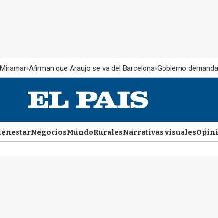
 Miramar
Afirman que Araujo se va del Barcelona
Gobierno demanda
ienestar
Negocios
Mundo
Rurales
Narrativas visuales
Opin