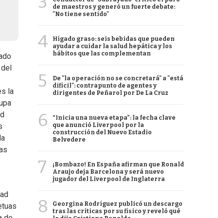
3
de maestros y generó un fuerte debate:
"No tiene sentido"
4
Hígado graso: seis bebidas que pueden
ayudar a cuidar la salud hepática y los
hábitos que las complementan
rado
 del
5
De "la operación no se concretará" a "está
difícil": contrapunto de agentes y
es la
dirigentes de Peñarol por De La Cruz
cupa
6
ad
“Inicia una nueva etapa”: la fecha clave
que anunció Liverpool por la
s
construcción del Nuevo Estadio
la
Belvedere
ias
7
¡Bombazo! En España afirman que Ronald
Araujo deja Barcelona y será nuevo
jugador del Liverpool de Inglaterra
dad
8
Georgina Rodríguez publicó un descargo
etuas
tras las críticas por su físico y reveló qué
a de