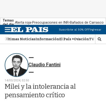
Temas
Alerta roja
Preocupaciones en INR
Bañados de Carrasco
del día:
Suscribite al 50% OFF
Ingresar
M
e
Últimas Noticias
Información
El País +
Ovación
TV Show
n
M
u
o
s
t
r
Claudio Fantini
a
r
b
�
14/03/2024, 02:50
s
Milei y la intolerancia al
q
u
pensamiento crítico
e
d