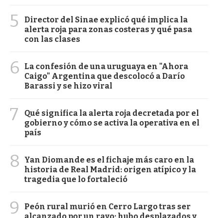
5
Director del Sinae explicó qué implica la
alerta roja para zonas costeras y qué pasa
con las clases
6
La confesión de una uruguaya en "Ahora
Caigo" Argentina que descolocó a Darío
Barassi y se hizo viral
7
Qué significa la alerta roja decretada por el
gobierno y cómo se activa la operativa en el
país
8
Yan Diomande es el fichaje más caro en la
historia de Real Madrid: origen atípico y la
tragedia que lo fortaleció
9
Peón rural murió en Cerro Largo tras ser
alcanzado por un rayo; hubo desplazados y