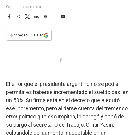
a
Compartir esta noticia
F
W
T
L
E
a
h
w
i
m
c
a
i
n
a
e
t
t
k
i
+
Agregar El País en
b
s
t
e
l
o
A
e
d
o
p
r
I
k
p
n
El error que el presidente argentino no se podía
permitir es haberse incrementado el sueldo casi en
un 50%. Su firma está en el decreto que ejecutó
ese incremento, pero al darse cuenta del tremendo
error político que eso implica, lo derogó y echó de
su cargo al secretario de Trabajo, Omar Yasin,
culpándolo del aumento inaceptable en un