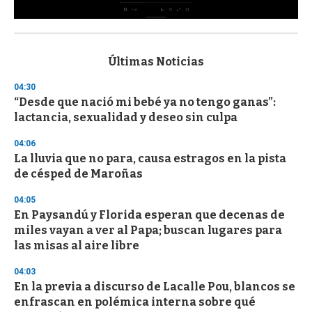
0
s
e
c
Últimas Noticias
o
n
04:30
d
“Desde que nació mi bebé ya no tengo ganas”:
s
o
lactancia, sexualidad y deseo sin culpa
f
3
04:06
3
s
La lluvia que no para, causa estragos en la pista
e
de césped de Maroñas
c
o
04:05
n
d
En Paysandú y Florida esperan que decenas de
s
miles vayan a ver al Papa; buscan lugares para
las misas al aire libre
04:03
En la previa a discurso de Lacalle Pou, blancos se
enfrascan en polémica interna sobre qué