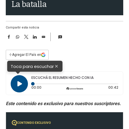
a
La batalla
Compartir esta noticia
F
W
T
L
E
a
h
w
i
m
c
a
i
n
a
e
t
t
k
i
+
Agregar El País en
b
s
t
e
l
o
A
e
d
×
Toca para escuchar
o
p
r
I
k
p
n
ESCUCHÁ EL RESUMEN HECHO CON IA
Tiempo transcurrido: 0 segundos
Durac
00:00
00:42
CONTENIDO EXCLUSIVO