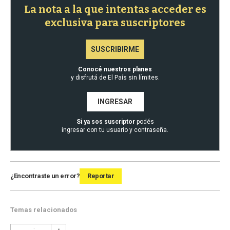
La nota a la que intentas acceder es
exclusiva para suscriptores
SUSCRIBIRME
Conocé nuestros planes
y disfrutá de El País sin límites.
INGRESAR
Si ya sos suscriptor
podés
ingresar con tu usuario y contraseña.
¿Encontraste un error?
Reportar
Temas relacionados