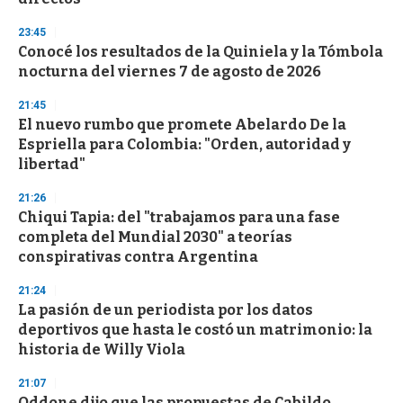
3
3
s
23:45
e
Conocé los resultados de la Quiniela y la Tómbola
c
nocturna del viernes 7 de agosto de 2026
o
n
d
21:45
s
El nuevo rumbo que promete Abelardo De la
Espriella para Colombia: "Orden, autoridad y
libertad"
21:26
Chiqui Tapia: del "trabajamos para una fase
completa del Mundial 2030" a teorías
conspirativas contra Argentina
21:24
La pasión de un periodista por los datos
deportivos que hasta le costó un matrimonio: la
historia de Willy Viola
21:07
Oddone dijo que las propuestas de Cabildo