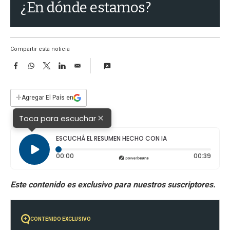
a
¿En dónde estamos?
Compartir esta noticia
F
W
T
L
E
a
h
w
i
m
c
a
i
n
a
e
t
t
k
i
+
Agregar El País en
b
s
t
e
l
o
A
e
d
×
Toca para escuchar
o
p
r
I
k
p
n
ESCUCHÁ EL RESUMEN HECHO CON IA
Tiempo transcurrido: 0 segundos
Durac
00:00
00:39
CONTENIDO EXCLUSIVO