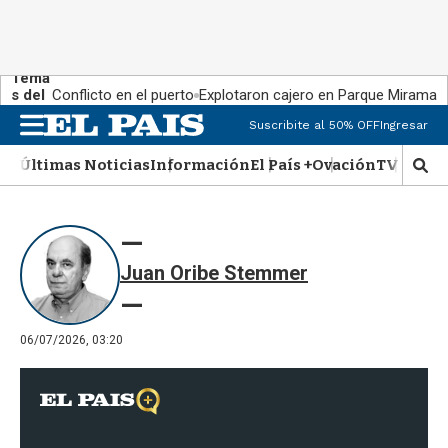
Tema
s del
Conflicto en el puerto
Explotaron cajero en Parque Miramar
día:
Suscribite al 50% OFF
Ingresar
M
e
Últimas Noticias
Información
El País +
Ovación
TV Show
n
M
u
o
s
t
r
Juan Oribe Stemmer
a
r
b
�
06/07/2026, 03:20
s
q
u
e
d