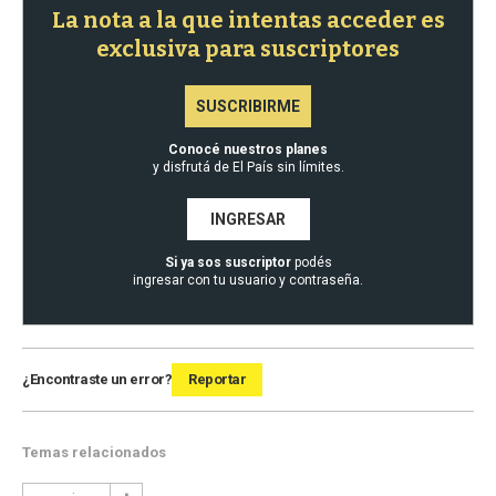
La nota a la que intentas acceder es
exclusiva para suscriptores
SUSCRIBIRME
Conocé nuestros planes
y disfrutá de El País sin límites.
INGRESAR
Si ya sos suscriptor
podés
ingresar con tu usuario y contraseña.
¿Encontraste un error?
Reportar
Temas relacionados