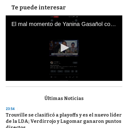
Te puede interesar
El mal momento de Yanina Gasañol con un hincha argentino en "Subrayado"
0
s
e
c
Últimas Noticias
o
n
23:54
d
Trouville se clasificó a playoffs y es el nuevo líder
s
o
de la LDA; Verdirrojo y Lagomar ganaron puntos
f
directos