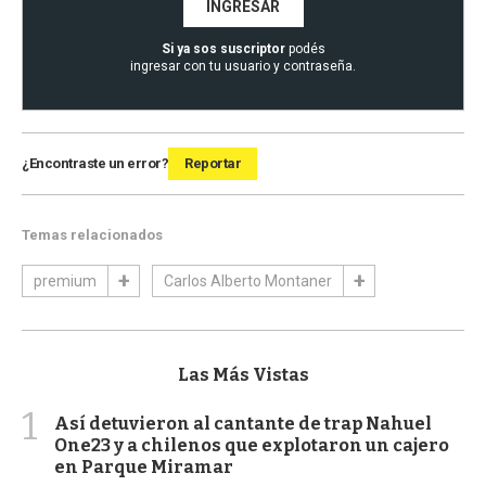
INGRESAR
Si ya sos suscriptor
podés
ingresar con tu usuario y contraseña.
¿Encontraste un error?
Reportar
Temas relacionados
premium
Carlos Alberto Montaner
Las Más Vistas
1
Así detuvieron al cantante de trap Nahuel
One23 y a chilenos que explotaron un cajero
en Parque Miramar