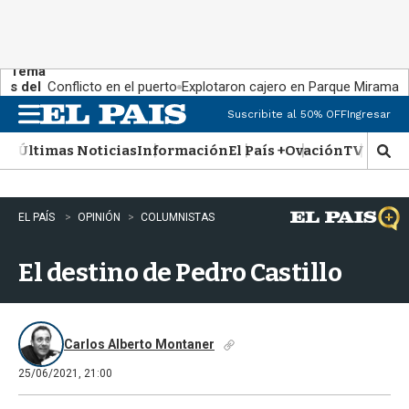
Tema
s del
Conflicto en el puerto
Explotaron cajero en Parque Miramar
día:
Suscribite al 50% OFF
Ingresar
M
e
Últimas Noticias
Información
El País +
Ovación
TV Show
n
M
u
o
s
t
EL PAÍS
OPINIÓN
COLUMNISTAS
r
a
El destino de Pedro Castillo
r
b
�
s
q
Carlos Alberto Montaner
u
25/06/2021, 21:00
e
d