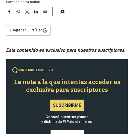
a
Compartir esta noticia
F
W
T
L
E
a
h
w
i
m
c
a
i
n
a
e
t
t
k
i
+
Agregar El País en
b
s
t
e
l
o
A
e
d
o
p
r
I
k
p
n
CONTENIDO EXCLUSIVO
La nota a la que intentas acceder es
exclusiva para suscriptores
SUSCRIBIRME
Conocé nuestros planes
y disfrutá de El País sin límites.