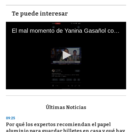
Te puede interesar
El mal momento de Yanina Gasañol con un hincha argentino en "Subrayado"
0
s
e
c
Últimas Noticias
o
n
09:25
d
Por qué los expertos recomiendan el papel
s
o
aluminio para guardar billetes en casa y qué hay