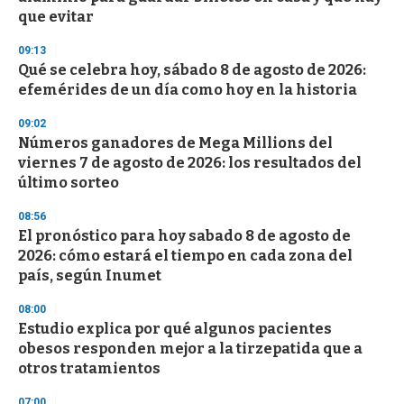
f
que evitar
3
3
s
09:13
e
Qué se celebra hoy, sábado 8 de agosto de 2026:
c
efemérides de un día como hoy en la historia
o
n
d
09:02
s
Números ganadores de Mega Millions del
viernes 7 de agosto de 2026: los resultados del
último sorteo
08:56
El pronóstico para hoy sabado 8 de agosto de
2026: cómo estará el tiempo en cada zona del
país, según Inumet
08:00
Estudio explica por qué algunos pacientes
obesos responden mejor a la tirzepatida que a
otros tratamientos
07:00