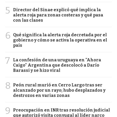
5
Director del Sinae explicó qué implica la
alerta roja para zonas costeras y qué pasa
con las clases
6
Qué significa la alerta roja decretada por el
gobierno y cómo se activa la operativa en el
país
7
La confesión de una uruguaya en "Ahora
Caigo" Argentina que descolocó a Darío
Barassi y se hizo viral
8
Peón rural murió en Cerro Largo tras ser
alcanzado por un rayo; hubo desplazados y
destrozos en varias zonas
9
Preocupación en INR tras resolución judicial
que autorizó visita conyugal al líder narco