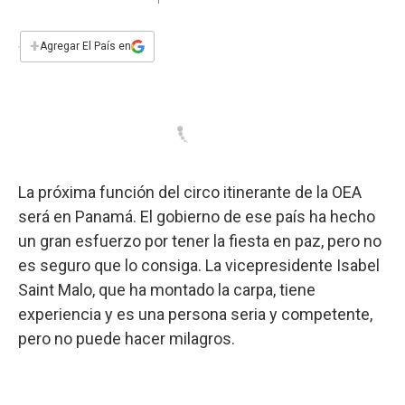
a
h
w
i
m
a
c
a
i
n
a
e
t
t
k
i
+
Agregar El País en
b
s
t
e
l
o
A
e
d
o
p
r
I
k
p
n
La próxima función del circo itinerante de la OEA
será en Panamá. El gobierno de ese país ha hecho
un gran esfuerzo por tener la fiesta en paz, pero no
es seguro que lo consiga. La vicepresidente Isabel
Saint Malo, que ha montado la carpa, tiene
experiencia y es una persona seria y competente,
pero no puede hacer milagros.