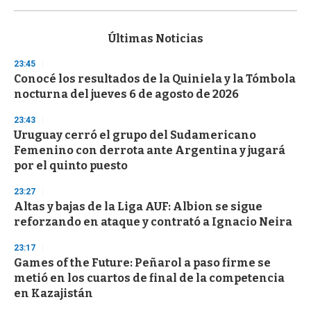
0
s
e
c
Últimas Noticias
o
n
23:45
d
Conocé los resultados de la Quiniela y la Tómbola
s
o
nocturna del jueves 6 de agosto de 2026
f
3
23:43
3
s
Uruguay cerró el grupo del Sudamericano
e
Femenino con derrota ante Argentina y jugará
c
por el quinto puesto
o
n
d
23:27
s
Altas y bajas de la Liga AUF: Albion se sigue
reforzando en ataque y contrató a Ignacio Neira
23:17
Games of the Future: Peñarol a paso firme se
metió en los cuartos de final de la competencia
en Kazajistán