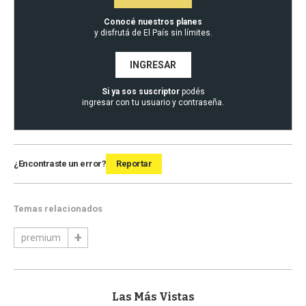
Conocé nuestros planes
y disfrutá de El País sin límites.
INGRESAR
Si ya sos suscriptor
podés
ingresar con tu usuario y contraseña.
¿Encontraste un error?
Reportar
Temas relacionados
premium
Las Más Vistas