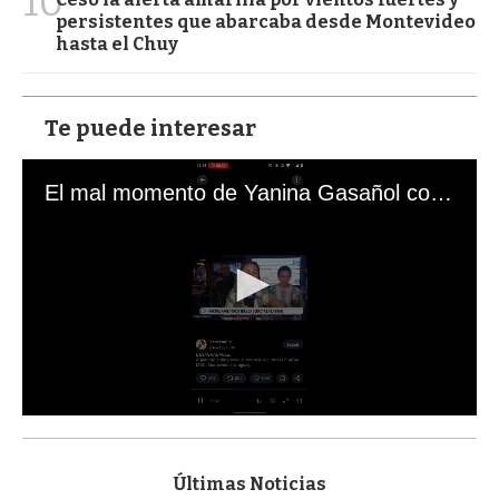
10
persistentes que abarcaba desde Montevideo
hasta el Chuy
Te puede interesar
El mal momento de Yanina Gasañol con un hincha argentino en "Subrayado"
0
s
e
c
Últimas Noticias
o