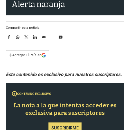
a
Alerta naranja
Compartir esta noticia
F
W
T
L
E
a
h
w
i
m
c
a
i
n
a
e
t
t
k
i
+
Agregar El País en
b
s
t
e
l
o
A
e
d
o
p
r
I
k
p
n
CONTENIDO EXCLUSIVO
La nota a la que intentas acceder es
exclusiva para suscriptores
SUSCRIBIRME