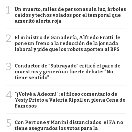
1
Un muerto, miles de personas sin luz, árboles
caídos y techos volados por el temporal que
ameritó alerta roja
2
El ministro de Ganadería, Alfredo Fratti, le
pone un freno a la reducción de la jornada
laboral y pide que los robots aporten al BPS
3
Conductor de "Subrayado" criticó el paro de
maestros y generó un fuerte debate: "No
tiene sentido"
4
"¡Volvé a Adeom!": el filoso comentario de
Yesty Prieto a Valeria Ripoll en plena Cena de
Famosos
5
Con Perrone y Manini distanciados, el FA no
tiene asegurados los votos para la