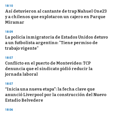
n
18:10
d
Así detuvieron al cantante de trap Nahuel One23
s
o
y a chilenos que explotaron un cajero en Parque
f
Miramar
3
3
s
18:09
e
La policía inmigratoria de Estados Unidos detuvo
c
a un futbolista argentino: "Tiene permiso de
o
n
trabajo vigente"
d
s
18:07
Conflicto en el puerto de Montevideo: TCP
denuncia que el sindicato pidió reducir la
jornada laboral
18:07
“Inicia una nueva etapa”: la fecha clave que
anunció Liverpool por la construcción del Nuevo
Estadio Belvedere
18:06