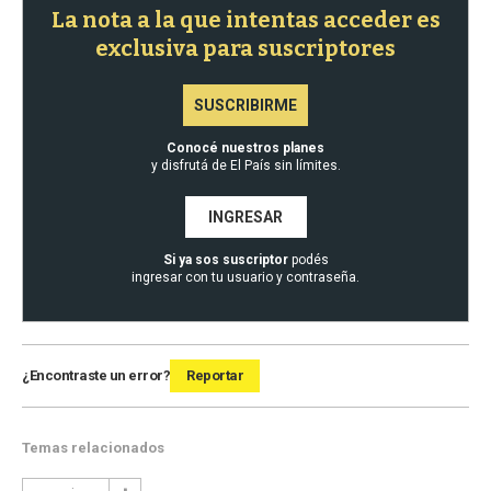
La nota a la que intentas acceder es
exclusiva para suscriptores
SUSCRIBIRME
Conocé nuestros planes
y disfrutá de El País sin límites.
INGRESAR
Si ya sos suscriptor
podés
ingresar con tu usuario y contraseña.
¿Encontraste un error?
Reportar
Temas relacionados