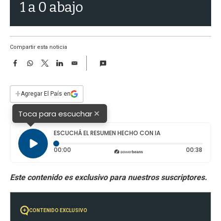
a
1 a 0 abajo
Compartir esta noticia
F
W
T
L
E
a
h
w
i
m
c
a
i
n
a
e
t
t
k
i
+
Agregar El País en
b
s
t
e
l
o
A
e
d
×
Toca para escuchar
o
p
r
I
k
p
n
ESCUCHÁ EL RESUMEN HECHO CON IA
Tiempo transcurrido: 0 segundos
Durac
00:00
00:38
CONTENIDO EXCLUSIVO