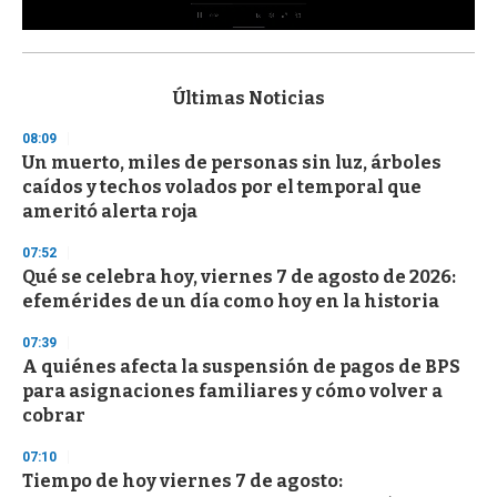
0
s
e
c
Últimas Noticias
o
n
08:09
d
Un muerto, miles de personas sin luz, árboles
s
o
caídos y techos volados por el temporal que
f
ameritó alerta roja
3
3
s
07:52
e
Qué se celebra hoy, viernes 7 de agosto de 2026:
c
efemérides de un día como hoy en la historia
o
n
d
07:39
s
A quiénes afecta la suspensión de pagos de BPS
para asignaciones familiares y cómo volver a
cobrar
07:10
Tiempo de hoy viernes 7 de agosto: