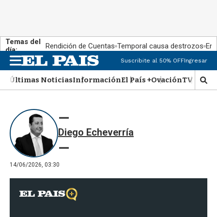
Temas del
Rendición de Cuentas
Temporal causa destrozos
En 
día:
Suscribite al 50% OFF
Ingresar
M
e
Últimas Noticias
Información
El País +
Ovación
TV Show
n
M
u
o
s
t
r
Diego Echeverría
a
r
b
�
14/06/2026, 03:30
s
q
u
e
d