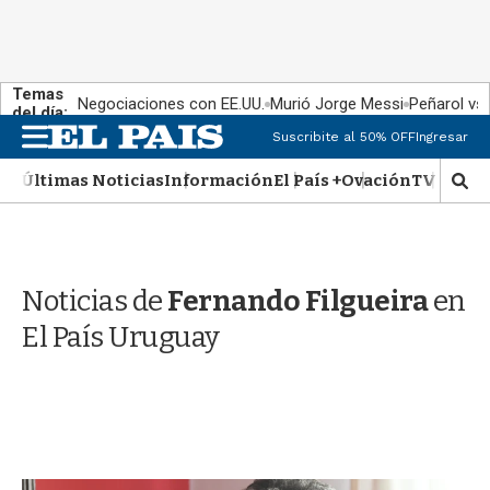
Temas
Negociaciones con EE.UU.
Murió Jorge Messi
Peñarol vs
del día:
M
Suscribite al 50% OFF
Ingresar
e
n
Últimas Noticias
Información
El País +
Ovación
TV Show
M
u
o
s
t
r
Noticias de
Fernando Filgueira
en
a
r
El País Uruguay
b
�
s
q
u
e
d