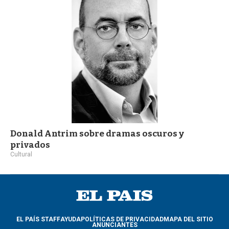
a
Donald Antrim sobre dramas oscuros y
privados
Cultural
EL PAÍS STAFF
AYUDA
POLÍTICAS DE PRIVACIDAD
MAPA DEL SITIO
ANUNCIANTES