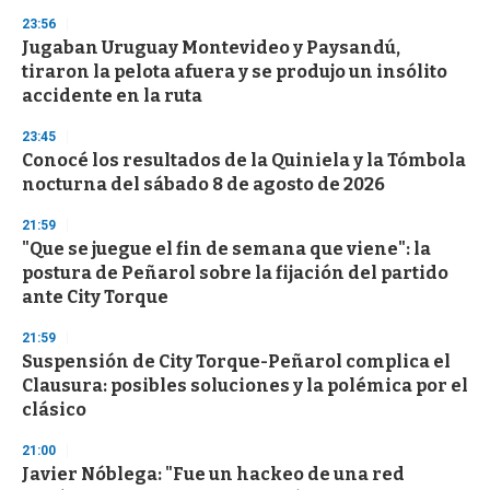
n
23:56
d
Jugaban Uruguay Montevideo y Paysandú,
s
o
tiraron la pelota afuera y se produjo un insólito
f
accidente en la ruta
3
3
s
23:45
e
Conocé los resultados de la Quiniela y la Tómbola
c
nocturna del sábado 8 de agosto de 2026
o
n
d
21:59
s
"Que se juegue el fin de semana que viene": la
postura de Peñarol sobre la fijación del partido
ante City Torque
21:59
Suspensión de City Torque-Peñarol complica el
Clausura: posibles soluciones y la polémica por el
clásico
21:00
Javier Nóblega: "Fue un hackeo de una red