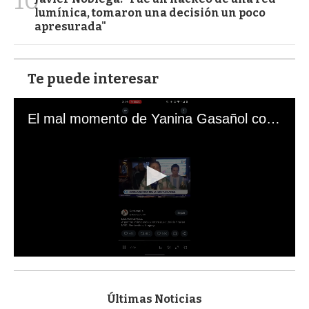
10
lumínica, tomaron una decisión un poco
apresurada"
Te puede interesar
El mal momento de Yanina Gasañol con un hincha argentino en "Subrayado"
0
s
e
c
Últimas Noticias
o