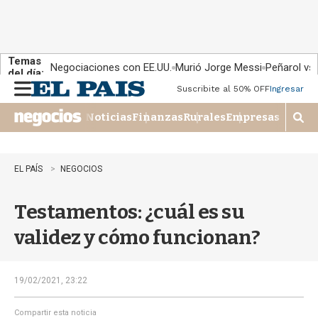
Temas
Negociaciones con EE.UU.
Murió Jorge Messi
Peñarol vs
del día:
Suscribite al 50% OFF
Ingresar
M
e
Noticias
Finanzas
Rurales
Empresas
n
M
u
o
s
t
EL PAÍS
NEGOCIOS
r
a
Testamentos: ¿cuál es su
r
b
validez y cómo funcionan?
�
s
q
u
19/02/2021, 23:22
e
d
Compartir esta noticia