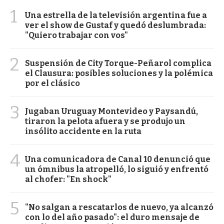
1
Una estrella de la televisión argentina fue a
ver el show de Gustaf y quedó deslumbrada:
"Quiero trabajar con vos"
2
Suspensión de City Torque-Peñarol complica
el Clausura: posibles soluciones y la polémica
por el clásico
3
Jugaban Uruguay Montevideo y Paysandú,
tiraron la pelota afuera y se produjo un
insólito accidente en la ruta
4
Una comunicadora de Canal 10 denunció que
un ómnibus la atropelló, lo siguió y enfrentó
al chofer: "En shock"
5
"No salgan a rescatarlos de nuevo, ya alcanzó
con lo del año pasado": el duro mensaje de