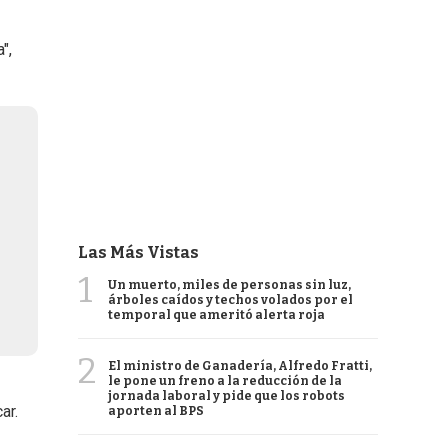
",
Las Más Vistas
1
Un muerto, miles de personas sin luz,
árboles caídos y techos volados por el
temporal que ameritó alerta roja
2
El ministro de Ganadería, Alfredo Fratti,
le pone un freno a la reducción de la
jornada laboral y pide que los robots
ar.
aporten al BPS