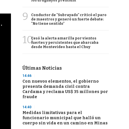
los uruguayos premium
9
Conductor de "Subrayado" criticó el paro
de maestros y generó un fuerte debate:
cha argentino en "Subrayado"
"No tiene sentido"
10
Cesó la alerta amarilla por vientos
fuertes y persistentes que abarcaba
desde Montevideo hasta el Chuy
Últimas Noticias
14:46
Con nuevos elementos, el gobierno
presenta demanda civil contra
Cardama y reclama US$ 35 millones por
fraude
14:40
Medidas limitativas para el
funcionario municipal que halló un
cuerpo sin vida en un camino en Minas