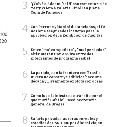
3
"¡Volvé a Adeom!": el filoso comentario de
Yesty Prieto a Valeria Ripoll en plena
Cena de Famosos
4
Con Perrone y Manini distanciados, el FA
a
no tiene asegurados los votos para la
 100
aprobación de la Rendición de Cuentas
 320
5
Entre "mal compañero" y "mal perdedor",
altísima tensión en vivo entre dos
integrantes de programa radial
6
La paradoja en la frontera con Brasil:
Rivera no construye edificios hace una
década y Livramento explota con obras
7
Cómo fue el siniestro de tránsito por el
que murió Gabriel Rossi, secretario
general de Drogas
8
Safaris privados, auroras boreales y
estadías de US$ 3.000 por día: así viajan