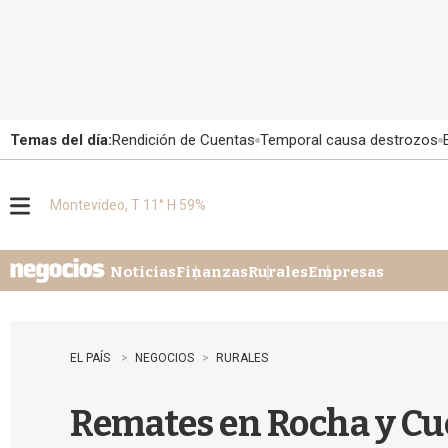
Temas del día:
Rendición de Cuentas
Temporal causa destrozos
Montevideo, T 11° H 59%
M
e
n
u
Noticias
Finanzas
Rurales
Empresas
EL PAÍS
NEGOCIOS
RURALES
Remates en Rocha y Cuc