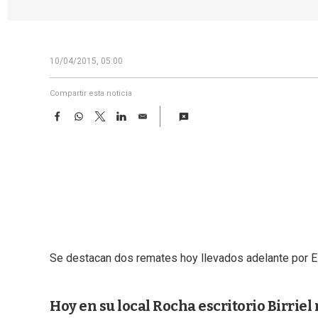
10/04/2015, 05:00
Compartir esta noticia
F
W
T
L
E
a
h
w
i
m
c
a
i
n
a
e
t
t
k
i
b
s
t
e
l
o
A
e
d
o
p
r
I
k
p
n
Se destacan dos remates hoy llevados adelante por Esc
Hoy en su local Rocha escritorio Birrie