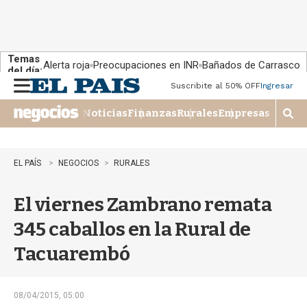
Temas
Alerta roja
Preocupaciones en INR
Bañados de Carrasco
del día:
Suscribite al 50% OFF
Ingresar
M
e
Noticias
Finanzas
Rurales
Empresas
n
M
u
o
s
t
EL PAÍS
NEGOCIOS
RURALES
r
a
El viernes Zambrano remata
r
b
345 caballos en la Rural de
�
s
Tacuarembó
q
u
e
d
08/04/2015, 05:00