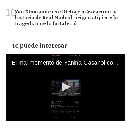
10
Yan Diomande es el fichaje más caro en la
historia de Real Madrid: origen atípico y la
tragedia que lo fortaleció
Te puede interesar
El mal momento de Yanina Gasañol con un hincha argentino en "Subrayado"
0
s