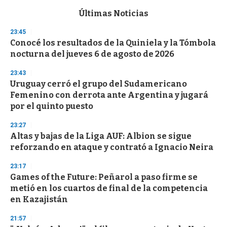
e
c
Últimas Noticias
o
n
23:45
d
Conocé los resultados de la Quiniela y la Tómbola
s
o
nocturna del jueves 6 de agosto de 2026
f
3
23:43
3
s
Uruguay cerró el grupo del Sudamericano
e
Femenino con derrota ante Argentina y jugará
c
por el quinto puesto
o
n
d
23:27
s
Altas y bajas de la Liga AUF: Albion se sigue
reforzando en ataque y contrató a Ignacio Neira
23:17
Games of the Future: Peñarol a paso firme se
metió en los cuartos de final de la competencia
en Kazajistán
21:57