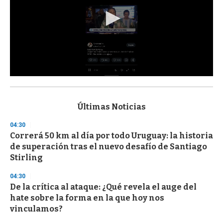
0
s
e
c
Últimas Noticias
o
n
04:30
d
Correrá 50 km al día por todo Uruguay: la historia
s
o
de superación tras el nuevo desafío de Santiago
f
Stirling
3
3
s
04:30
e
De la crítica al ataque: ¿Qué revela el auge del
c
hate sobre la forma en la que hoy nos
o
n
vinculamos?
d
s