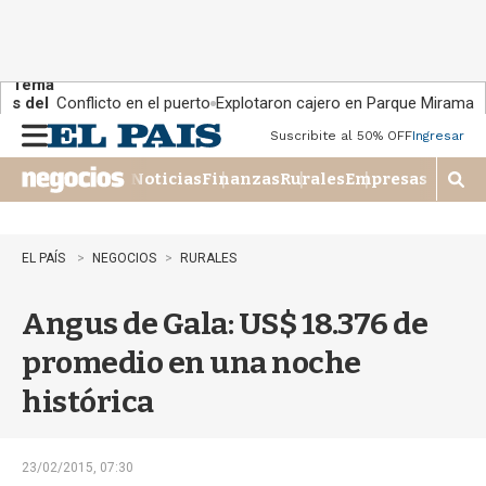
Tema
s del
Conflicto en el puerto
Explotaron cajero en Parque Miramar
día:
Suscribite al 50% OFF
Ingresar
M
e
Noticias
Finanzas
Rurales
Empresas
n
M
u
o
s
t
EL PAÍS
NEGOCIOS
RURALES
r
a
Angus de Gala: US$ 18.376 de
r
b
promedio en una noche
�
s
histórica
q
u
e
d
23/02/2015, 07:30