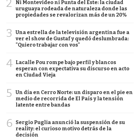
2
Ni Montevideo ni Punta del Este: la ciudad
uruguaya rodeada de naturaleza donde las
propiedades se revalorizan más de un 20%
3
Una estrella de la televisión argentina fue a
ver el show de Gustaf y quedó deslumbrada:
"Quiero trabajar con vos"
4
Lacalle Pou rompe bajo perfil y blancos
esperan con expectativa su discurso en acto
en Ciudad Vieja
5
Un día en Cerro Norte: un disparo en el pie en
medio de recorrida de El País y la tensión
latente entre bandas
6
Sergio Puglia anunció la suspensión de su
reality: el curioso motivo detrás de la
decisión