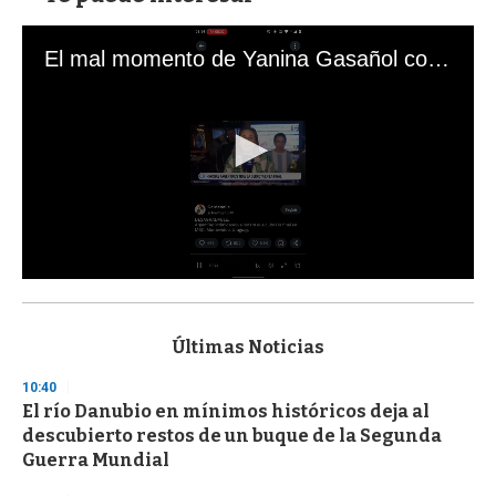
El mal momento de Yanina Gasañol con un hincha argentino en "Subrayado"
0
s
e
c
Últimas Noticias
o
n
10:40
d
El río Danubio en mínimos históricos deja al
s
o
descubierto restos de un buque de la Segunda
f
Guerra Mundial
3
3