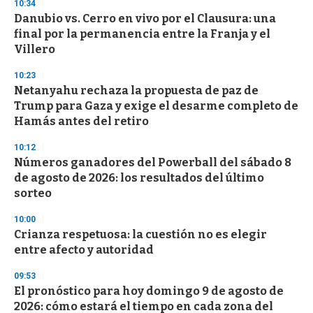
s
10:34
e
Danubio vs. Cerro en vivo por el Clausura: una
c
final por la permanencia entre la Franja y el
o
n
Villero
d
s
10:23
Netanyahu rechaza la propuesta de paz de
Trump para Gaza y exige el desarme completo de
Hamás antes del retiro
10:12
Números ganadores del Powerball del sábado 8
de agosto de 2026: los resultados del último
sorteo
10:00
Crianza respetuosa: la cuestión no es elegir
entre afecto y autoridad
09:53
El pronóstico para hoy domingo 9 de agosto de
2026: cómo estará el tiempo en cada zona del