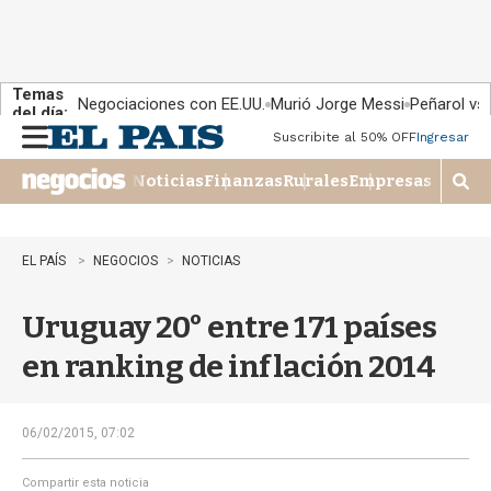
Temas
Negociaciones con EE.UU.
Murió Jorge Messi
Peñarol vs
del día:
Suscribite al 50% OFF
Ingresar
M
e
Noticias
Finanzas
Rurales
Empresas
n
M
u
o
s
t
EL PAÍS
NEGOCIOS
NOTICIAS
r
a
Uruguay 20° entre 171 países
r
b
en ranking de inflación 2014
�
s
q
u
06/02/2015, 07:02
e
d
Compartir esta noticia