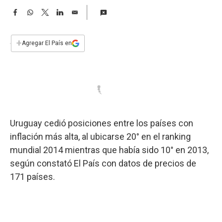
a
F
W
T
L
E
a
h
w
i
m
c
a
i
n
a
e
t
t
k
i
+
Agregar El País en
b
s
t
e
l
o
A
e
d
o
p
r
I
k
p
n
Uruguay cedió posiciones entre los países con
inflación más alta, al ubicarse 20° en el ranking
mundial 2014 mientras que había sido 10° en 2013,
según constató El País con datos de precios de
171 países.