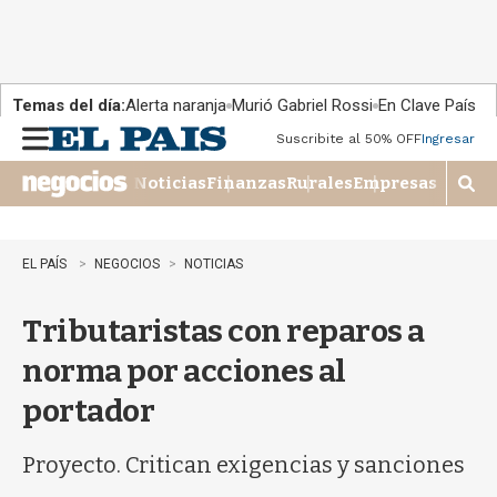
Temas del día:
Alerta naranja
Murió Gabriel Rossi
En Clave País
Suscribite al 50% OFF
Ingresar
M
e
Noticias
Finanzas
Rurales
Empresas
n
M
u
o
s
t
EL PAÍS
NEGOCIOS
NOTICIAS
r
a
Tributaristas con reparos a
r
b
norma por acciones al
�
s
portador
q
u
e
Proyecto. Critican exigencias y sanciones
d