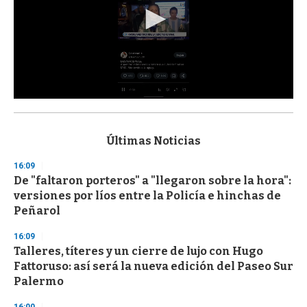
0
s
e
c
Últimas Noticias
o
n
16:09
d
De "faltaron porteros" a "llegaron sobre la hora":
s
o
versiones por líos entre la Policía e hinchas de
f
Peñarol
3
3
s
16:09
e
Talleres, títeres y un cierre de lujo con Hugo
c
Fattoruso: así será la nueva edición del Paseo Sur
o
n
Palermo
d
s
16:00