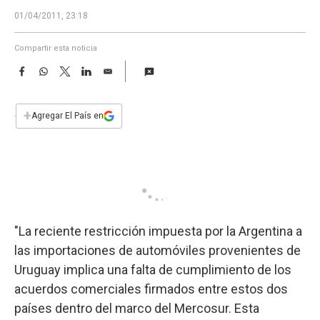
a
01/04/2011, 23:18
Compartir esta noticia
F
W
T
L
E
a
h
w
i
m
c
a
i
n
a
e
t
t
k
i
+
Agregar El País en
b
s
t
e
l
o
A
e
d
o
p
r
I
k
p
n
"La reciente restricción impuesta por la Argentina a
las importaciones de automóviles provenientes de
Uruguay implica una falta de cumplimiento de los
acuerdos comerciales firmados entre estos dos
países dentro del marco del Mercosur. Esta