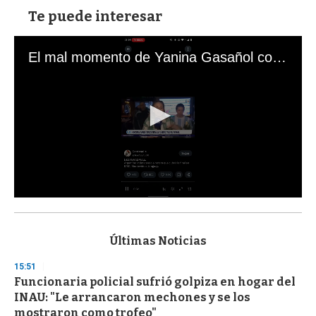
Te puede interesar
El mal momento de Yanina Gasañol con un hincha argentino en "Subrayado"
0
s
e
c
Últimas Noticias
o
n
15:51
d
Funcionaria policial sufrió golpiza en hogar del
s
o
INAU: "Le arrancaron mechones y se los
f
mostraron como trofeo"
3