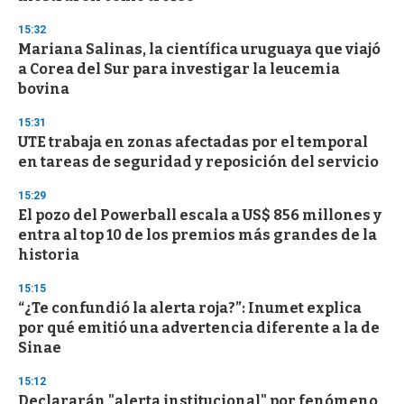
3
s
15:32
e
Mariana Salinas, la científica uruguaya que viajó
c
a Corea del Sur para investigar la leucemia
o
n
bovina
d
s
15:31
UTE trabaja en zonas afectadas por el temporal
en tareas de seguridad y reposición del servicio
15:29
El pozo del Powerball escala a US$ 856 millones y
entra al top 10 de los premios más grandes de la
historia
15:15
“¿Te confundió la alerta roja?”: Inumet explica
por qué emitió una advertencia diferente a la de
Sinae
15:12
Declararán "alerta institucional" por fenómeno