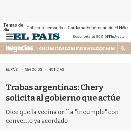
Temas del
Gobierno demanda a Cardama
Fenómeno de El Niño
día:
Suscribite al 50% OFF
Ingresar
M
e
Noticias
Finanzas
Rurales
Empresas
n
M
u
o
s
t
EL PAÍS
NEGOCIOS
NOTICIAS
r
a
Trabas argentinas: Chery
r
b
solicita al gobierno que actúe
�
s
q
Dice que la vecina orilla "incumple" con
u
convenio ya acordado
e
d