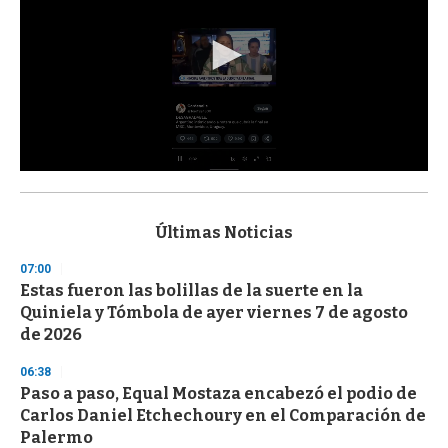
0
s
e
c
Últimas Noticias
o
n
07:00
d
Estas fueron las bolillas de la suerte en la
s
o
Quiniela y Tómbola de ayer viernes 7 de agosto
f
de 2026
3
3
s
06:38
e
Paso a paso, Equal Mostaza encabezó el podio de
c
Carlos Daniel Etchechoury en el Comparación de
o
n
Palermo