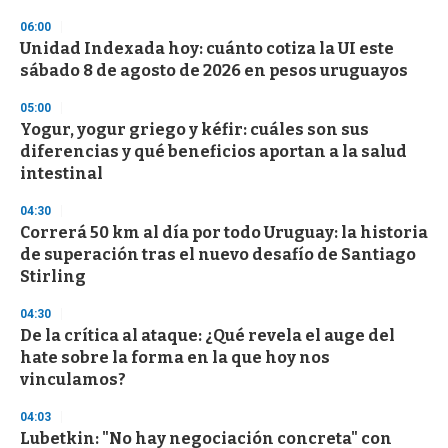
d
s
06:00
Unidad Indexada hoy: cuánto cotiza la UI este
sábado 8 de agosto de 2026 en pesos uruguayos
05:00
Yogur, yogur griego y kéfir: cuáles son sus
diferencias y qué beneficios aportan a la salud
intestinal
04:30
Correrá 50 km al día por todo Uruguay: la historia
de superación tras el nuevo desafío de Santiago
Stirling
04:30
De la crítica al ataque: ¿Qué revela el auge del
hate sobre la forma en la que hoy nos
vinculamos?
04:03
Lubetkin: "No hay negociación concreta" con