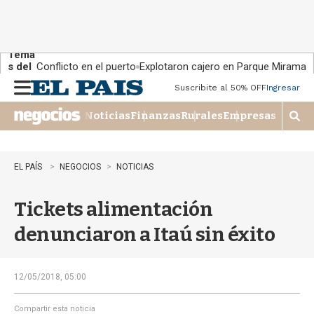
Tema
s del
Conflicto en el puerto
Explotaron cajero en Parque Miramar
día:
Suscribite al 50% OFF
Ingresar
M
e
Noticias
Finanzas
Rurales
Empresas
n
M
u
o
s
t
EL PAÍS
NEGOCIOS
NOTICIAS
r
a
Tickets alimentación
r
b
denunciaron a Itaú sin éxito
�
s
q
u
12/05/2018, 05:00
e
d
Compartir esta noticia