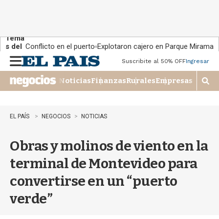
Tema
s del
Conflicto en el puerto
Explotaron cajero en Parque Miramar
día:
Suscribite al 50% OFF
Ingresar
M
e
Noticias
Finanzas
Rurales
Empresas
n
M
u
o
s
t
EL PAÍS
NEGOCIOS
NOTICIAS
r
a
Obras y molinos de viento en la
r
b
terminal de Montevideo para
�
s
convertirse en un “puerto
q
u
verde”
e
d