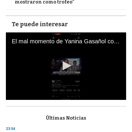
mostraron como trofeo"
Te puede interesar
El mal momento de Yanina Gasañol con un hincha argentino en "Subrayado"
0
s
e
c
Últimas Noticias
o
n
23:54
d