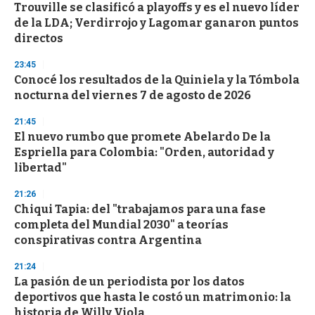
Trouville se clasificó a playoffs y es el nuevo líder
s
o
de la LDA; Verdirrojo y Lagomar ganaron puntos
f
directos
3
3
s
23:45
e
Conocé los resultados de la Quiniela y la Tómbola
c
nocturna del viernes 7 de agosto de 2026
o
n
d
21:45
s
El nuevo rumbo que promete Abelardo De la
Espriella para Colombia: "Orden, autoridad y
libertad"
21:26
Chiqui Tapia: del "trabajamos para una fase
completa del Mundial 2030" a teorías
conspirativas contra Argentina
21:24
La pasión de un periodista por los datos
deportivos que hasta le costó un matrimonio: la
historia de Willy Viola