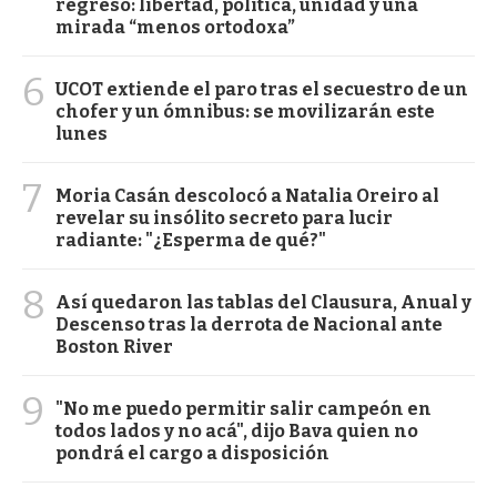
regreso: libertad, política, unidad y una
mirada “menos ortodoxa”
6
UCOT extiende el paro tras el secuestro de un
chofer y un ómnibus: se movilizarán este
lunes
7
Moria Casán descolocó a Natalia Oreiro al
revelar su insólito secreto para lucir
radiante: "¿Esperma de qué?"
8
Así quedaron las tablas del Clausura, Anual y
Descenso tras la derrota de Nacional ante
Boston River
9
"No me puedo permitir salir campeón en
todos lados y no acá", dijo Bava quien no
pondrá el cargo a disposición