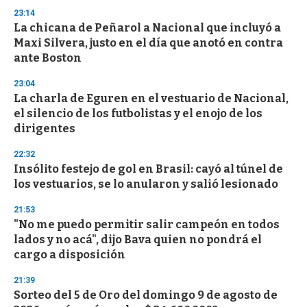
n
23:14
d
La chicana de Peñarol a Nacional que incluyó a
s
o
Maxi Silvera, justo en el día que anotó en contra
f
ante Boston
3
3
s
23:04
e
La charla de Eguren en el vestuario de Nacional,
c
el silencio de los futbolistas y el enojo de los
o
n
dirigentes
d
s
22:32
Insólito festejo de gol en Brasil: cayó al túnel de
los vestuarios, se lo anularon y salió lesionado
21:53
"No me puedo permitir salir campeón en todos
lados y no acá", dijo Bava quien no pondrá el
cargo a disposición
21:39
Sorteo del 5 de Oro del domingo 9 de agosto de