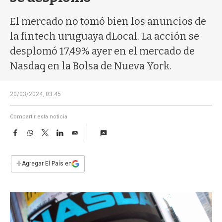
a
El mercado no tomó bien los anuncios de
la fintech uruguaya dLocal. La acción se
desplomó 17,49% ayer en el mercado de
Nasdaq en la Bolsa de Nueva York.
20/03/2024, 03:45
Compartir esta noticia
F
W
T
L
E
a
h
w
i
m
c
a
i
n
a
e
t
t
k
i
+
Agregar El País en
b
s
t
e
l
o
A
e
d
o
p
r
I
k
p
n