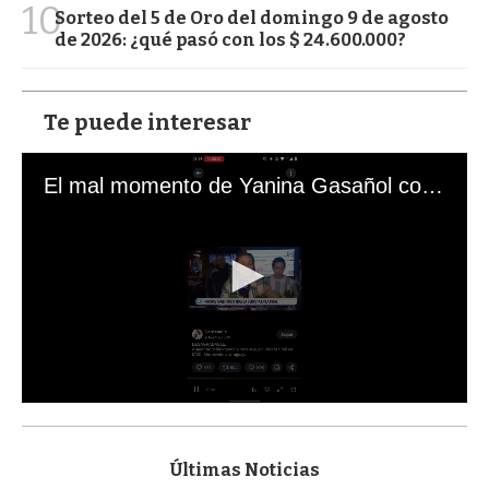
10
Sorteo del 5 de Oro del domingo 9 de agosto
de 2026: ¿qué pasó con los $ 24.600.000?
Te puede interesar
El mal momento de Yanina Gasañol con un hincha argentino en "Subrayado"
0
s
e
c
Últimas Noticias
o