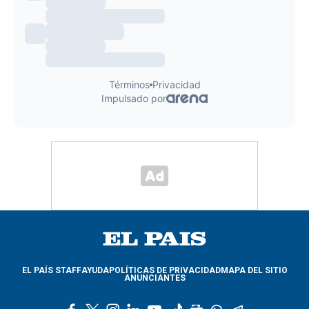
EL PAÍS STAFF
AYUDA
POLÍTICAS DE PRIVACIDAD
MAPA DEL SITIO
ANUNCIANTES
f
t
i
l
y
t
g
w
t