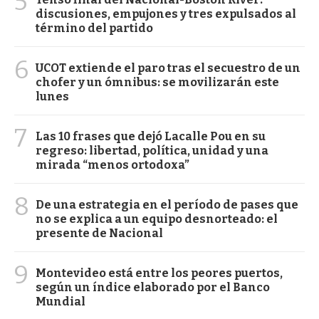
5
discusiones, empujones y tres expulsados al
término del partido
6
UCOT extiende el paro tras el secuestro de un
chofer y un ómnibus: se movilizarán este
lunes
7
Las 10 frases que dejó Lacalle Pou en su
regreso: libertad, política, unidad y una
mirada “menos ortodoxa”
8
De una estrategia en el período de pases que
no se explica a un equipo desnorteado: el
presente de Nacional
9
Montevideo está entre los peores puertos,
según un índice elaborado por el Banco
Mundial