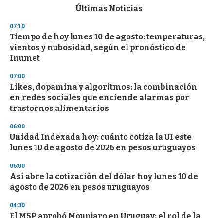
c
Últimas Noticias
o
n
07:10
d
Tiempo de hoy lunes 10 de agosto: temperaturas,
s
o
vientos y nubosidad, según el pronóstico de
f
Inumet
3
3
s
07:00
e
Likes, dopamina y algoritmos: la combinación
c
en redes sociales que enciende alarmas por
o
n
trastornos alimentarios
d
s
06:00
Unidad Indexada hoy: cuánto cotiza la UI este
lunes 10 de agosto de 2026 en pesos uruguayos
06:00
Así abre la cotización del dólar hoy lunes 10 de
agosto de 2026 en pesos uruguayos
04:30
El MSP aprobó Mounjaro en Uruguay: el rol de la