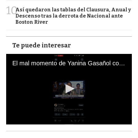
10
Así quedaron las tablas del Clausura, Anual y
Descenso tras la derrota de Nacional ante
Boston River
Te puede interesar
El mal momento de Yanina Gasañol con un hincha argentino en "Subrayado"
0
s
e