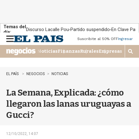
Temas del
Discurso Lacalle Pou
Partido suspendido
En Clave País
día:
Suscribite al 50% OFF
Ingresar
M
e
Noticias
Finanzas
Rurales
Empresas
n
M
u
o
s
t
EL PAÍS
NEGOCIOS
NOTICIAS
r
a
La Semana, Explicada: ¿cómo
r
b
llegaron las lanas uruguayas a
�
s
Gucci?
q
u
e
d
12/10/2022, 14:07