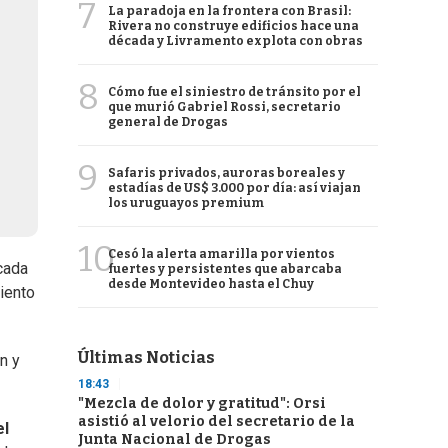
7
La paradoja en la frontera con Brasil:
Rivera no construye edificios hace una
década y Livramento explota con obras
8
Cómo fue el siniestro de tránsito por el
que murió Gabriel Rossi, secretario
general de Drogas
9
Safaris privados, auroras boreales y
estadías de US$ 3.000 por día: así viajan
los uruguayos premium
10
Cesó la alerta amarilla por vientos
 cada
fuertes y persistentes que abarcaba
desde Montevideo hasta el Chuy
miento
Últimas Noticias
n y
18:43
"Mezcla de dolor y gratitud": Orsi
asistió al velorio del secretario de la
el
Junta Nacional de Drogas