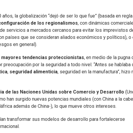
años, la globalización “dejó de ser lo que fue” (basada en regla
configuración de los regionalismos
, con dinámicas comercial
 de servicios a mercados cercanos para evitar los imprevistos d
on países que se consideran aliados económicos y políticos), o 
esgos en general).
mayores tendencias proteccionistas
, en medio de la pugna 
 preocupación por la seguridad a todo nivel. “Antes se hablaba 
tica
,
seguridad alimenticia
, seguridad en la manufactura”, hizo 
a de las Naciones Unidas sobre Comercio y Desarrollo
(Un
ómo han surgido nuevas potencias mundiales (con China a la cab
udáfrica además de China-), lo que mueve otros intereses.
an transformar sus modelos de desarrollo para fortalecerse
rnacional.