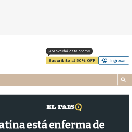
Suscribite al 50% OFF
Ingresar
M
o
s
t
r
a
r
atina está enferma de
b
�