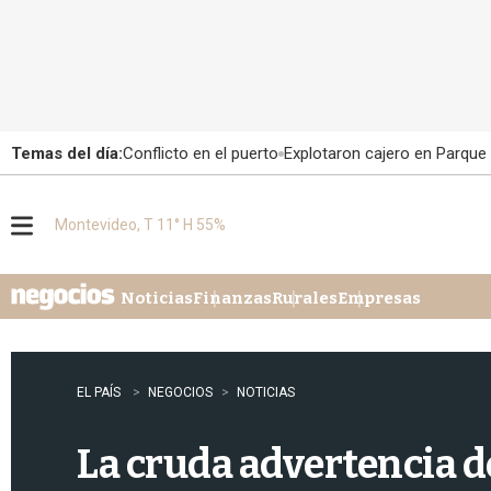
Temas del día:
Conflicto en el puerto
Explotaron cajero en Parque
Montevideo, T 11° H 55%
M
e
n
u
Noticias
Finanzas
Rurales
Empresas
EL PAÍS
NEGOCIOS
NOTICIAS
La cruda advertencia d