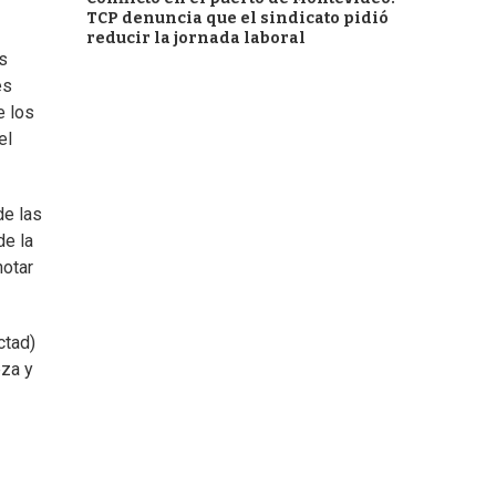
TCP denuncia que el sindicato pidió
reducir la jornada laboral
s
es
e los
el
de las
de la
notar
ctad)
eza y