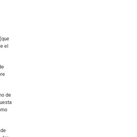
 (que
e el
de
bre
rno de
puesta
como
 de