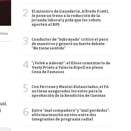
2
El ministro de Ganadería, Alfredo Fratti,
le pone un freno a la reducción de la
jornada laboral y pide que los robots
aporten al BPS
Flores
3
Conductor de "Subrayado" criticó el paro
de maestros y generó un fuerte debate:
"No tiene sentido"
4
"¡Volvé a Adeom!": el filoso comentario de
Yesty Prieto a Valeria Ripoll en plena
Cena de Famosos
5
Con Perrone y Manini distanciados, el FA
no tiene asegurados los votos para la
aprobación de la Rendición de Cuentas
ual,
6
l
Entre "mal compañero" y "mal perdedor",
altísima tensión en vivo entre dos
integrantes de programa radial