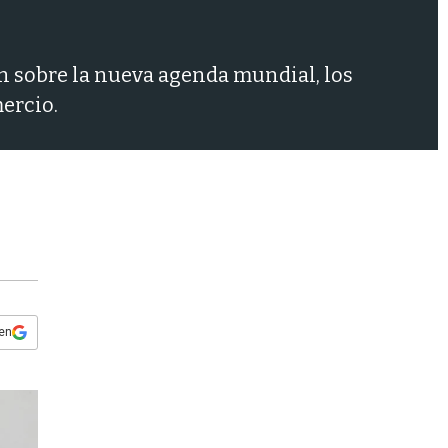
s
q
u
e
n sobre la nueva agenda mundial, los
d
ercio.
a
 en