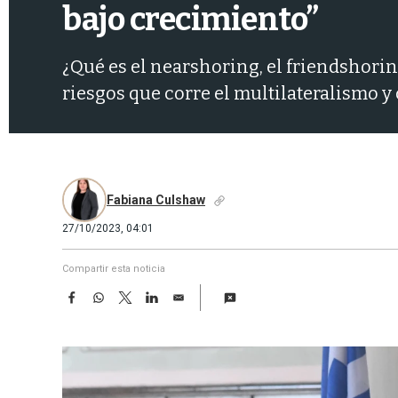
bajo crecimiento”
¿Qué es el nearshoring, el friendshori
riesgos que corre el multilateralismo 
Fabiana Culshaw
27/10/2023, 04:01
Compartir esta noticia
F
W
T
L
E
a
h
w
i
m
c
a
i
n
a
e
t
t
k
i
b
s
t
e
l
o
A
e
d