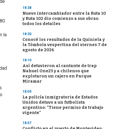
 de
18:38
Nuevo intercambiador entre la Ruta 10
y Ruta 102 dio comienzo a sus obras:
80.
todos los detalles
18:30
n la
Conocé los resultados de la Quiniela y
la Tómbola vespertina del viernes 7 de
agosto de 2026
18:10
Así detuvieron al cantante de trap
idad
Nahuel One23 y a chilenos que
explotaron un cajero en Parque
Miramar
as
18:09
lo
La policía inmigratoria de Estados
Unidos detuvo a un futbolista
argentino: "Tiene permiso de trabajo
vigente"
18:07
Conflicto en el puerto de Montevideo: