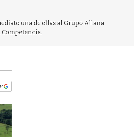
s
q
u
e
mediato una de ellas al Grupo Allana
d
la Competencia.
a
 en