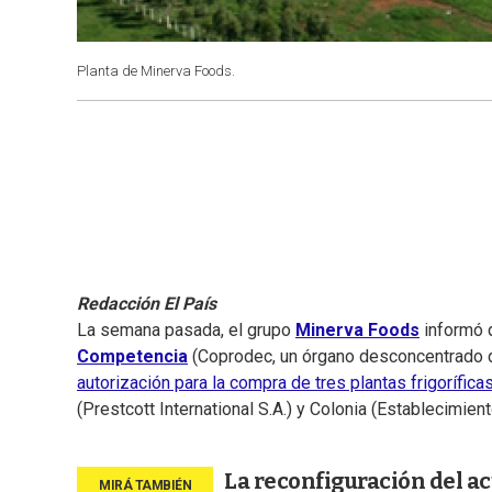
Planta de Minerva Foods.
Redacción El País
La semana pasada, el grupo
Minerva Foods
informó 
Competencia
(Coprodec, un órgano desconcentrado d
autorización para la compra de tres plantas frigorífic
(Prestcott International S.A.) y Colonia (Establecimient
La reconfiguración del ac