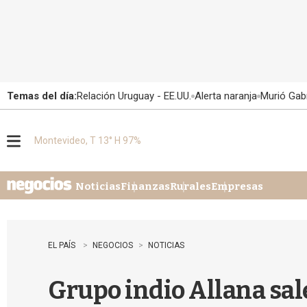
Temas del día:
Relación Uruguay - EE.UU.
Alerta naranja
Murió Gabr
Montevideo, T 13° H 97%
M
e
n
u
Noticias
Finanzas
Rurales
Empresas
EL PAÍS
NEGOCIOS
NOTICIAS
Grupo indio Allana sal