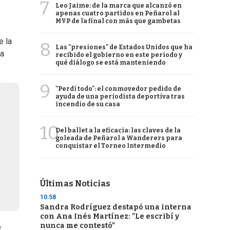
7
Leo Jaime: de la marca que alcanzó en
apenas cuatro partidos en Peñarol al
MVP de la final con más que gambetas
e la
8
Las "presiones" de Estados Unidos que ha
la
recibido el gobierno en este período y
qué diálogo se está manteniendo
9
"Perdí todo": el conmovedor pedido de
ayuda de una periodista deportiva tras
incendio de su casa
10
Del ballet a la eficacia: las claves de la
goleada de Peñarol a Wanderers para
conquistar el Torneo Intermedio
Últimas Noticias
10:58
Sandra Rodríguez destapó una interna
con Ana Inés Martínez: "Le escribí y
nunca me contestó"
e