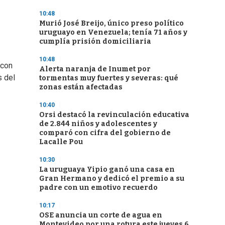
10:48
Murió José Breijo, único preso político
uruguayo en Venezuela; tenía 71 años y
cumplía prisión domiciliaria
10:48
 con
Alerta naranja de Inumet por
 del
tormentas muy fuertes y severas: qué
zonas están afectadas
10:40
Orsi destacó la revinculación educativa
de 2.844 niños y adolescentes y
comparó con cifra del gobierno de
Lacalle Pou
10:30
La uruguaya Yipio ganó una casa en
Gran Hermano y dedicó el premio a su
padre con un emotivo recuerdo
10:17
OSE anuncia un corte de agua en
Montevideo por una rotura este jueves 6