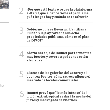
2
¿Por qué está lenta o se cae la plataforma
e-BROU, qué alcance tiene el problema,
qué riesgos hay y cuándo se resolverá?
3
Gobierno quiere llevar mil familias a
Ciudad Vieja aprovechando ocho
propiedades públicas: ¿cómo es el plan
del MVOT?
4
Alerta naranja de Inumet por tormentas
muy fuertes y severas: qué zonas están
afectadas
5
El ocaso de las galerías del Centro y el
boom en Pocitos: cómo se reconfigura el
mercado de locales comerciales
lto
6
Inumet prevé que "lo más intenso" del
ciclón extratropical se dará la noche del
jueves y madrugada del viernes