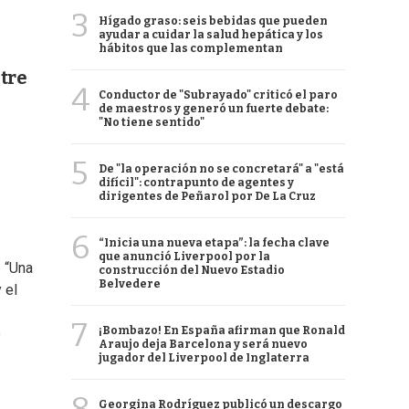
3
Hígado graso: seis bebidas que pueden
ayudar a cuidar la salud hepática y los
hábitos que las complementan
tre
4
Conductor de "Subrayado" criticó el paro
de maestros y generó un fuerte debate:
"No tiene sentido"
5
De "la operación no se concretará" a "está
difícil": contrapunto de agentes y
dirigentes de Peñarol por De La Cruz
6
“Inicia una nueva etapa”: la fecha clave
que anunció Liverpool por la
. “Una
construcción del Nuevo Estadio
Belvedere
 el
7
¡Bombazo! En España afirman que Ronald
e
Araujo deja Barcelona y será nuevo
jugador del Liverpool de Inglaterra
Georgina Rodríguez publicó un descargo