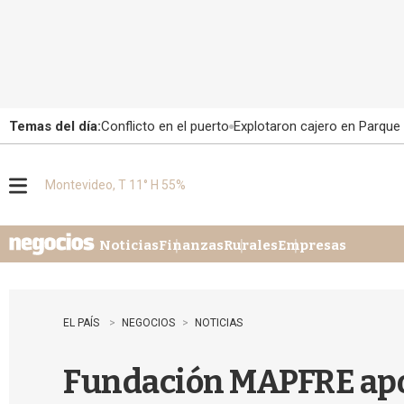
Temas del día:
Conflicto en el puerto
Explotaron cajero en Parque
Montevideo, T 11° H 55%
M
e
n
u
Noticias
Finanzas
Rurales
Empresas
EL PAÍS
NEGOCIOS
NOTICIAS
Fundación MAPFRE apo