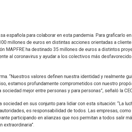
resa española para colaborar en esta pandemia. Para graficarlo en
0 millones de euros en distintas acciones orientadas a cliente
ción MAPFRE ha destinado 35 millones de euros a distintos proy
rente al coronavirus y ayudar a los colectivos más desfavorecido
irma. “Nuestros valores definen nuestra identidad y realmente gu
miso, estamos profundamente comprometidos con nuestro propós
a sociedad mejor entre personas y para personas”, señaló la CEO
 sociedad en sus conjunto para lidiar con esta situación: “La luc
s autoridades, es responsabilidad de todos. Las empresas, como
vante participando en alianzas que nos permitan a todos salir m
n extraordinaria”.