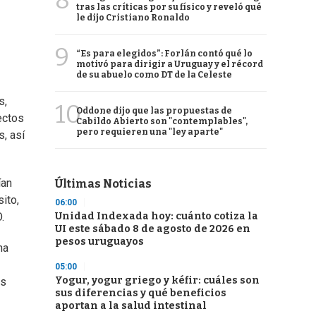
8
tras las críticas por su físico y reveló qué
le dijo Cristiano Ronaldo
9
“Es para elegidos”: Forlán contó qué lo
motivó para dirigir a Uruguay y el récord
de su abuelo como DT de la Celeste
s,
10
Oddone dijo que las propuestas de
ectos
Cabildo Abierto son "contemplables",
pero requieren una "ley aparte"
s, así
ían
Últimas Noticias
ito,
06:00
Unidad Indexada hoy: cuánto cotiza la
.
UI este sábado 8 de agosto de 2026 en
pesos uruguayos
ha
05:00
Yogur, yogur griego y kéfir: cuáles son
ás
sus diferencias y qué beneficios
aportan a la salud intestinal