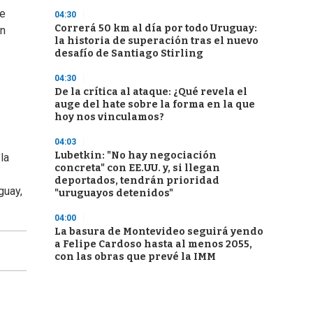
se
04:30
Correrá 50 km al día por todo Uruguay:
en
la historia de superación tras el nuevo
desafío de Santiago Stirling
04:30
De la crítica al ataque: ¿Qué revela el
auge del hate sobre la forma en la que
hoy nos vinculamos?
04:03
Lubetkin: "No hay negociación
la
concreta" con EE.UU. y, si llegan
deportados, tendrán prioridad
guay,
"uruguayos detenidos"
04:00
La basura de Montevideo seguirá yendo
a Felipe Cardoso hasta al menos 2055,
con las obras que prevé la IMM