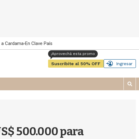
 a Cardama
En Clave País
Suscribite al 50% OFF
Ingresar
M
o
s
t
r
a
r
S$ 500.000 para
b
�