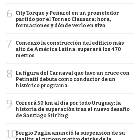
6
City Torque y Peñarol en un prometedor
partido por el Torneo Clausura: hora,
formaciones y dónde verlo en vivo
7
Comenzó la construcción del edificio más
alto de América Latina: superará los 470
metros
8
La figura del Carnaval que tuvo un cruce con
Petinatti debuta como conductor de un
histórico programa
9
Correrá 50 km al día por todo Uruguay: la
historia de superación tras el nuevo desafío
de Santiago Stirling
10
Sergio Puglia anunció la suspensión de su
reality: el curioso motivo detrás de la