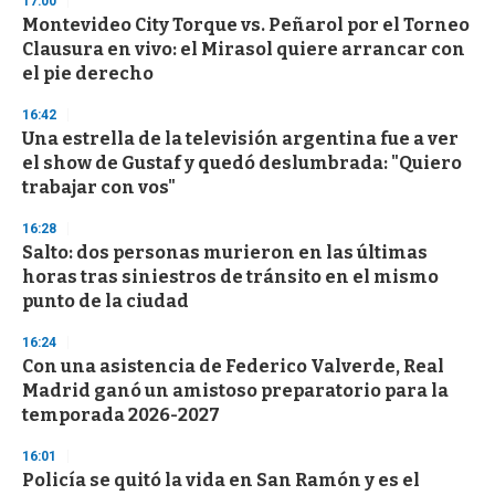
17:00
d
Montevideo City Torque vs. Peñarol por el Torneo
s
o
Clausura en vivo: el Mirasol quiere arrancar con
f
el pie derecho
3
3
s
16:42
e
Una estrella de la televisión argentina fue a ver
c
el show de Gustaf y quedó deslumbrada: "Quiero
o
n
trabajar con vos"
d
s
16:28
Salto: dos personas murieron en las últimas
horas tras siniestros de tránsito en el mismo
punto de la ciudad
16:24
Con una asistencia de Federico Valverde, Real
Madrid ganó un amistoso preparatorio para la
temporada 2026-2027
16:01
Policía se quitó la vida en San Ramón y es el