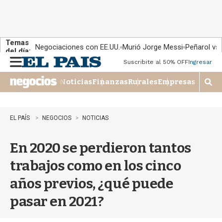
Temas
Negociaciones con EE.UU.
Murió Jorge Messi
Peñarol vs
del día:
Suscribite al 50% OFF
Ingresar
M
e
Noticias
Finanzas
Rurales
Empresas
n
M
u
o
s
t
EL PAÍS
NEGOCIOS
NOTICIAS
r
a
En 2020 se perdieron tantos
r
b
trabajos como en los cinco
�
s
años previos, ¿qué puede
q
u
pasar en 2021?
e
d