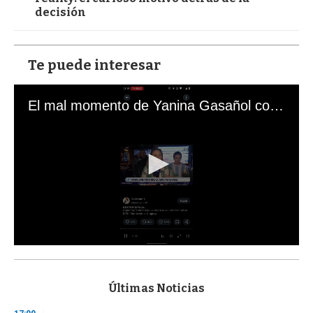
decisión
Te puede interesar
El mal momento de Yanina Gasañol con un hincha argentino en "Subrayado"
0
s
e
c
Últimas Noticias
o
n