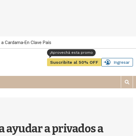
 a Cardama
En Clave País
Suscribite al 50% OFF
Ingresar
M
o
s
t
r
a
r
a ayudar a privados a
b
�