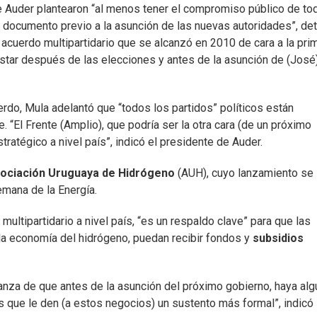
de Auder plantearon “al menos tener el compromiso público de to
n documento previo a la asunción de las nuevas autoridades”, det
 acuerdo multipartidario que se alcanzó en 2010 de cara a la pri
ustar después de las elecciones y antes de la asunción de (José
erdo, Mula adelantó que “todos los partidos” políticos están
 “El Frente (Amplio), que podría ser la otra cara (de un próximo
ratégico a nivel país”, indicó el presidente de Auder.
ociación Uruguaya de Hidrógeno
(AUH), cuyo lanzamiento se
emana de la Energía.
ultipartidario a nivel país, “es un respaldo clave” para que las
a economía del hidrógeno, puedan recibir fondos y
subsidios
za de que antes de la asunción del próximo gobierno, haya alg
 que le den (a estos negocios) un sustento más formal”, indicó