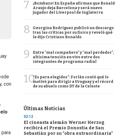
7
¡Bombazo! En España afirman que Ronald
Araujo deja Barcelona y será nuevo
jugador del Liverpool de Inglaterra
8
Georgina Rodríguez publicó un descargo
tras las críticas por su físico y reveló qué
le dijo Cristiano Ronaldo
9
Entre "mal compañero" y "mal perdedor",
guay
altísima tensión en vivo entre dos
integrantes de programa radial
10
esde
“Es para elegidos”: Forlán contó qué lo
motivó para dirigir a Uruguay y el récord
, con
de su abuelo como DT de la Celeste
ó
Últimas Noticias
elo
02:12
El cineasta alemán Werner Herzog
recibirá el Premio Donostia de San
 para
Sebastián por su "obra extraordinaria"