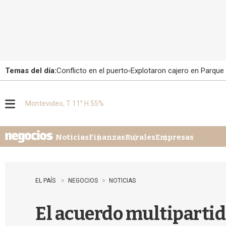
Temas del día:
Conflicto en el puerto
Explotaron cajero en Parque
Montevideo, T 11° H 55%
M
e
n
u
Noticias
Finanzas
Rurales
Empresas
EL PAÍS
NEGOCIOS
NOTICIAS
El acuerdo multipartida