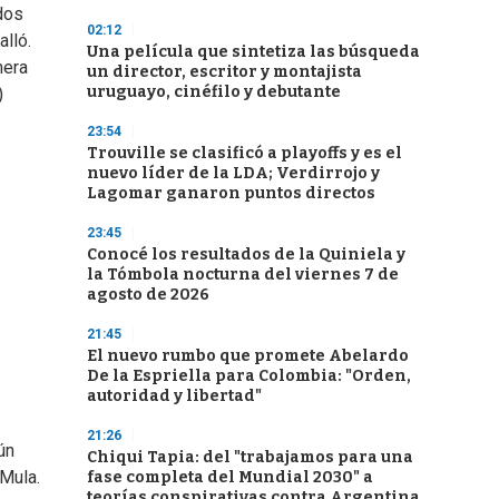
dos
02:12
alló.
Una película que sintetiza las búsqueda
mera
un director, escritor y montajista
uruguayo, cinéfilo y debutante
)
23:54
Trouville se clasificó a playoffs y es el
nuevo líder de la LDA; Verdirrojo y
Lagomar ganaron puntos directos
23:45
Conocé los resultados de la Quiniela y
la Tómbola nocturna del viernes 7 de
agosto de 2026
21:45
El nuevo rumbo que promete Abelardo
De la Espriella para Colombia: "Orden,
autoridad y libertad"
21:26
ún
Chiqui Tapia: del "trabajamos para una
 Mula.
fase completa del Mundial 2030" a
teorías conspirativas contra Argentina