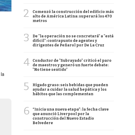
2
Comenzó la construcción del edificio más
alto de América Latina: superará los 470
metros
3
De "la operación no se concretará" a "está
difícil": contrapunto de agentes y
dirigentes de Peñarol por De La Cruz
4
Conductor de "Subrayado" criticó el paro
de maestros y generó un fuerte debate:
"No tiene sentido"
la
5
Hígado graso: seis bebidas que pueden
ayudar a cuidar la salud hepática y los
hábitos que las complementan
6
“Inicia una nueva etapa”: la fecha clave
que anunció Liverpool por la
construcción del Nuevo Estadio
Belvedere