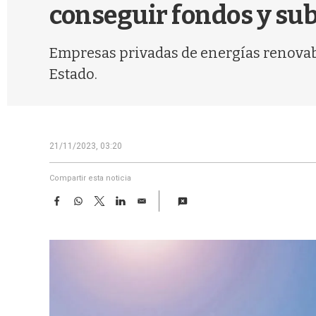
conseguir fondos y sub
Empresas privadas de energías renovabl
Estado.
21/11/2023, 03:20
Compartir esta noticia
F
W
T
L
E
a
h
w
i
m
c
a
i
n
a
e
t
t
k
i
b
s
t
e
l
o
A
e
d
o
p
r
I
k
p
n