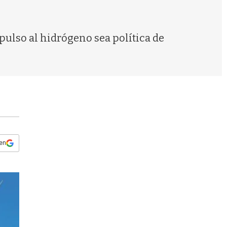
s
q
u
e
pulso al hidrógeno sea política de
d
a
 en