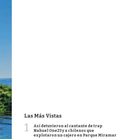
Las Más Vistas
1
Así detuvieron al cantante de trap
Nahuel One23 y a chilenos que
explotaron un cajero en Parque Miramar