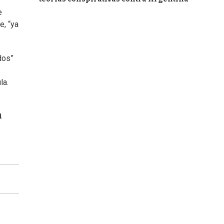
e
e, “ya
dos”
la.
n