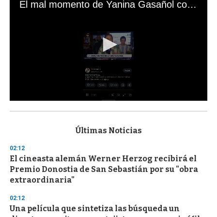
El mal momento de Yanina Gasañol con un hincha argentino en "Subrayado"
0
s
e
c
Últimas Noticias
o
n
02:12
d
El cineasta alemán Werner Herzog recibirá el
s
o
Premio Donostia de San Sebastián por su "obra
f
extraordinaria"
3
3
s
02:12
e
Una película que sintetiza las búsqueda un
c