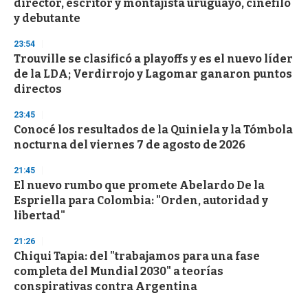
director, escritor y montajista uruguayo, cinéfilo
o
n
y debutante
d
s
23:54
Trouville se clasificó a playoffs y es el nuevo líder
de la LDA; Verdirrojo y Lagomar ganaron puntos
directos
23:45
Conocé los resultados de la Quiniela y la Tómbola
nocturna del viernes 7 de agosto de 2026
21:45
El nuevo rumbo que promete Abelardo De la
Espriella para Colombia: "Orden, autoridad y
libertad"
21:26
Chiqui Tapia: del "trabajamos para una fase
completa del Mundial 2030" a teorías
conspirativas contra Argentina