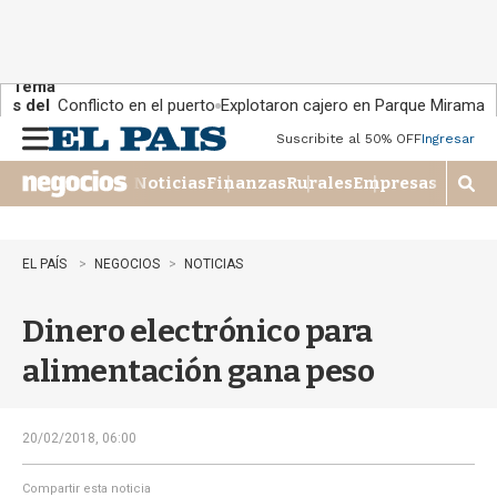
Tema
s del
Conflicto en el puerto
Explotaron cajero en Parque Miramar
día:
Suscribite al 50% OFF
Ingresar
M
e
Noticias
Finanzas
Rurales
Empresas
n
M
u
o
s
t
EL PAÍS
NEGOCIOS
NOTICIAS
r
a
Dinero electrónico para
r
b
alimentación gana peso
�
s
q
u
20/02/2018, 06:00
e
d
Compartir esta noticia