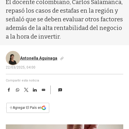
a
El docente colombiano, Carlos Salamanca,
repasó los casos de estafas en la región y
señaló que se deben evaluar otros factores
además de la alta rentabilidad del negocio
a la hora de invertir.
Antonella Aguinaga
22/03/2025, 04:00
Compartir esta noticia
F
W
T
L
E
a
h
w
i
m
c
a
i
n
a
e
t
t
k
i
+
Agregar El País en
b
s
t
e
l
o
A
e
d
o
p
r
I
k
p
n