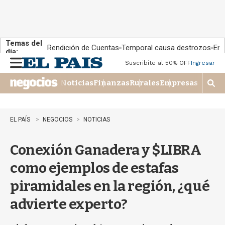
Temas del
Rendición de Cuentas
Temporal causa destrozos
En 
día:
Suscribite al 50% OFF
Ingresar
M
e
Noticias
Finanzas
Rurales
Empresas
n
M
u
o
s
t
EL PAÍS
NEGOCIOS
NOTICIAS
r
a
Conexión Ganadera y $LIBRA
r
b
como ejemplos de estafas
�
s
piramidales en la región, ¿qué
q
u
advierte experto?
e
d