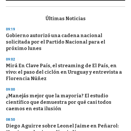
0
s
e
c
Últimas Noticias
o
n
09:19
d
Gobierno autorizó una cadena nacional
s
o
solicitada por el Partido Nacional para el
f
próximo lunes
3
3
s
09:02
e
Mirá En Clave País, el streaming de El País, en
c
vivo: el paso del ciclón en Uruguay y entrevista a
o
n
Florencia Núñez
d
s
09:00
¿Manejás mejor que la mayoría? El estudio
científico que demuestra por qué casi todos
caemos en esta ilusión
08:50
Diego Aguirre sobre Leonel Jaime en Peñarol: