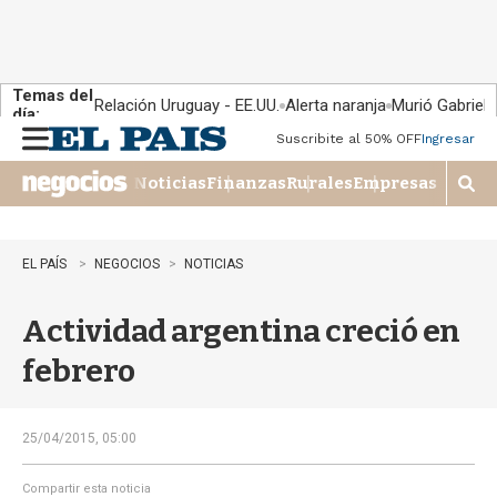
Temas del
Relación Uruguay - EE.UU.
Alerta naranja
Murió Gabriel 
día:
Suscribite al 50% OFF
Ingresar
M
e
Noticias
Finanzas
Rurales
Empresas
n
M
u
o
s
t
EL PAÍS
NEGOCIOS
NOTICIAS
r
a
Actividad argentina creció en
r
b
febrero
�
s
q
u
25/04/2015, 05:00
e
d
Compartir esta noticia