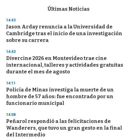
e
c
Últimas Noticias
o
n
14:43
d
Jason Arday renuncia a la Universidad de
s
o
Cambridge tras el inicio de una investigación
f
sobre su carrera
3
3
s
14:43
e
Divercine 2026 en Montevideo trae cine
c
internacional, talleres y actividades gratuitas
o
n
durante el mes de agosto
d
s
14:11
Policía de Minas investiga la muerte de un
hombre de 57 años: fue encontrado por un
funcionario municipal
14:08
Peñarol respondió a las felicitaciones de
Wanderers, que tuvo un gran gesto en la final
del Intermedio