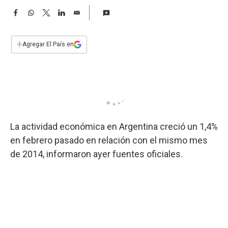
a
F
W
T
L
E
a
h
w
i
m
c
a
i
n
a
e
t
t
k
i
+
Agregar El País en
b
s
t
e
l
o
A
e
d
o
p
r
I
k
p
n
La actividad económica en Argentina creció un 1,4%
en febrero pasado en relación con el mismo mes
de 2014, informaron ayer fuentes oficiales.