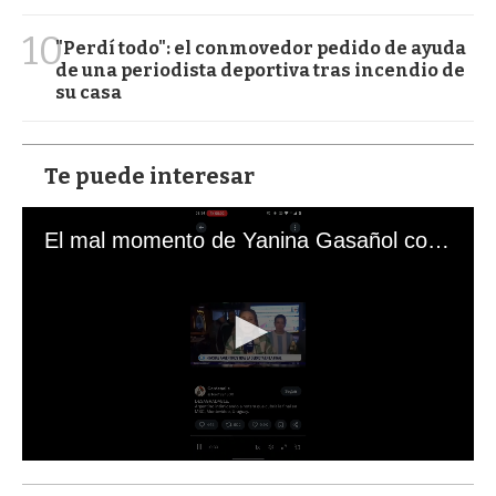
10
"Perdí todo": el conmovedor pedido de ayuda
de una periodista deportiva tras incendio de
su casa
Te puede interesar
El mal momento de Yanina Gasañol con un hincha argentino en "Subrayado"
0
s