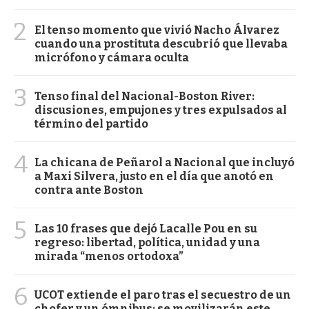
2
El tenso momento que vivió Nacho Álvarez
cuando una prostituta descubrió que llevaba
micrófono y cámara oculta
3
Tenso final del Nacional-Boston River:
discusiones, empujones y tres expulsados al
término del partido
4
La chicana de Peñarol a Nacional que incluyó
a Maxi Silvera, justo en el día que anotó en
contra ante Boston
5
Las 10 frases que dejó Lacalle Pou en su
regreso: libertad, política, unidad y una
mirada “menos ortodoxa”
6
UCOT extiende el paro tras el secuestro de un
chofer y un ómnibus: se movilizarán este