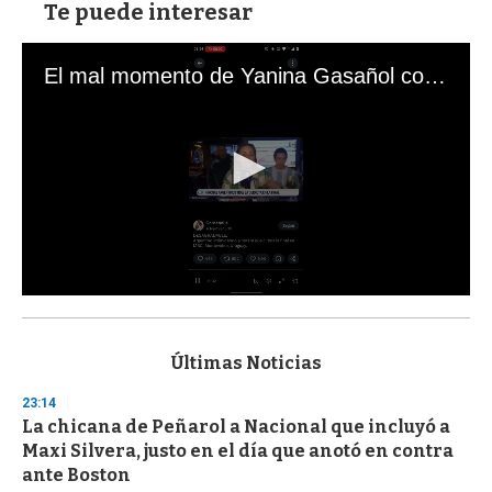
Te puede interesar
El mal momento de Yanina Gasañol con un hincha argentino en "Subrayado"
0
s
e
c
Últimas Noticias
o
n
23:14
d
La chicana de Peñarol a Nacional que incluyó a
s
o
Maxi Silvera, justo en el día que anotó en contra
f
ante Boston
3