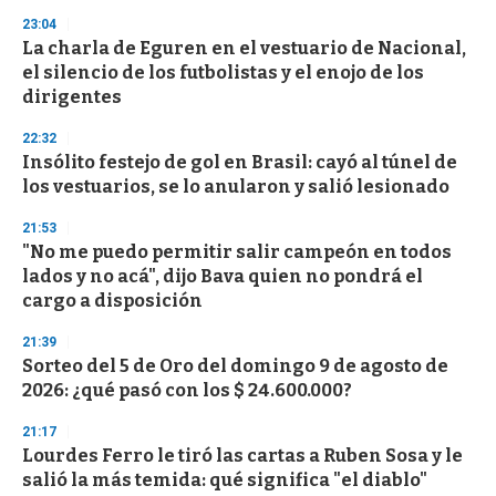
3
s
23:04
e
La charla de Eguren en el vestuario de Nacional,
c
el silencio de los futbolistas y el enojo de los
o
n
dirigentes
d
s
22:32
Insólito festejo de gol en Brasil: cayó al túnel de
los vestuarios, se lo anularon y salió lesionado
21:53
"No me puedo permitir salir campeón en todos
lados y no acá", dijo Bava quien no pondrá el
cargo a disposición
21:39
Sorteo del 5 de Oro del domingo 9 de agosto de
2026: ¿qué pasó con los $ 24.600.000?
21:17
Lourdes Ferro le tiró las cartas a Ruben Sosa y le
salió la más temida: qué significa "el diablo"