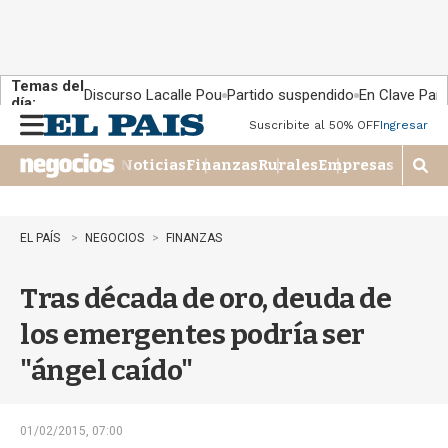
Temas del
Discurso Lacalle Pou
Partido suspendido
En Clave País
día:
Suscribite al 50% OFF
Ingresar
M
e
Noticias
Finanzas
Rurales
Empresas
n
M
u
o
s
t
EL PAÍS
NEGOCIOS
FINANZAS
r
a
Tras década de oro, deuda de
r
b
los emergentes podría ser
�
s
"ángel caído"
q
u
e
d
01/02/2015, 07:00