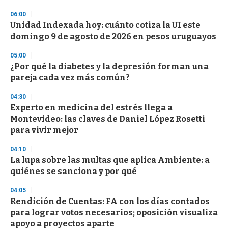
o
n
06:00
d
Unidad Indexada hoy: cuánto cotiza la UI este
s
o
domingo 9 de agosto de 2026 en pesos uruguayos
f
3
05:00
3
s
¿Por qué la diabetes y la depresión forman una
e
pareja cada vez más común?
c
o
04:30
n
d
Experto en medicina del estrés llega a
s
Montevideo: las claves de Daniel López Rosetti
para vivir mejor
04:10
La lupa sobre las multas que aplica Ambiente: a
quiénes se sanciona y por qué
04:05
Rendición de Cuentas: FA con los días contados
para lograr votos necesarios; oposición visualiza
apoyo a proyectos aparte