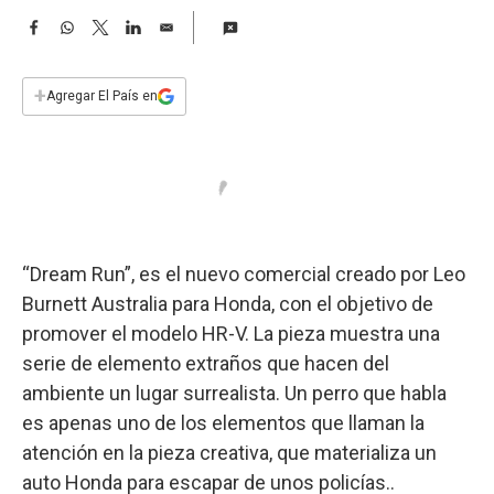
a
F
W
T
L
E
a
h
w
i
m
c
a
i
n
a
e
t
t
k
i
+
Agregar El País en
b
s
t
e
l
o
A
e
d
o
p
r
I
k
p
n
“Dream Run”, es el nuevo comercial creado por Leo
Burnett Australia para Honda, con el objetivo de
promover el modelo HR-V. La pieza muestra una
serie de elemento extraños que hacen del
ambiente un lugar surrealista. Un perro que habla
es apenas uno de los elementos que llaman la
atención en la pieza creativa, que materializa un
auto Honda para escapar de unos policías..