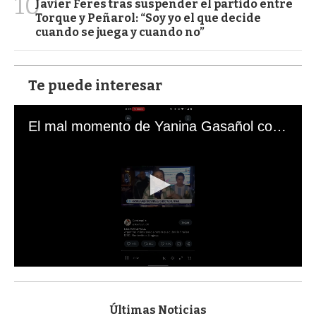
10
Javier Feres tras suspender el partido entre
Torque y Peñarol: “Soy yo el que decide
cuando se juega y cuando no”
Te puede interesar
El mal momento de Yanina Gasañol con un hincha argentino en "Subrayado"
0
s
e
c
Últimas Noticias