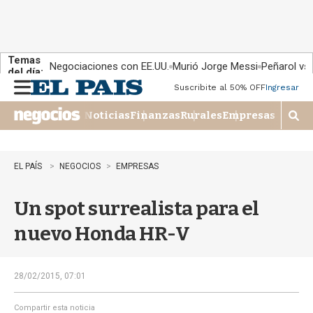
Temas
Negociaciones con EE.UU.
Murió Jorge Messi
Peñarol vs
del día:
Suscribite al 50% OFF
Ingresar
M
e
Noticias
Finanzas
Rurales
Empresas
n
M
u
o
s
t
EL PAÍS
NEGOCIOS
EMPRESAS
r
a
Un spot surrealista para el
r
b
nuevo Honda HR-V
�
s
q
u
28/02/2015, 07:01
e
d
Compartir esta noticia