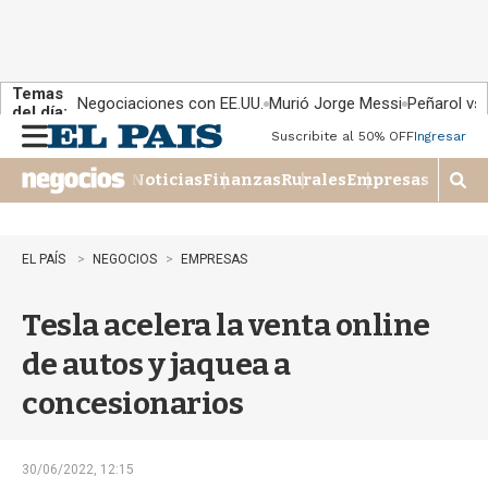
Temas
Negociaciones con EE.UU.
Murió Jorge Messi
Peñarol vs
del día:
Suscribite al 50% OFF
Ingresar
M
e
Noticias
Finanzas
Rurales
Empresas
n
M
u
o
s
t
EL PAÍS
NEGOCIOS
EMPRESAS
r
a
Tesla acelera la venta online
r
b
de autos y jaquea a
�
s
concesionarios
q
u
e
d
30/06/2022, 12:15