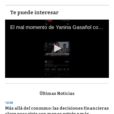
Te puede interesar
El mal momento de Yanina Gasañol con un hincha argentino en "Subrayado"
0
s
e
c
Últimas Noticias
o
n
14:00
d
Más allá del consumo: las decisiones financieras
s
o
clave para vivir con menos estrés y más