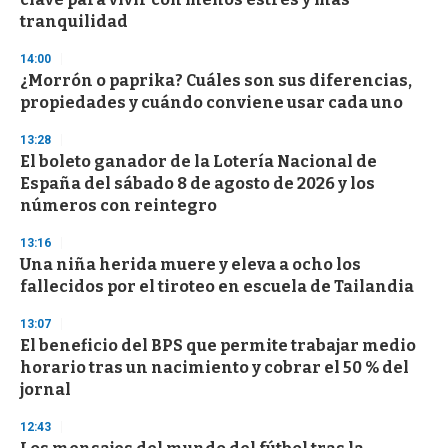
f
tranquilidad
3
3
s
14:00
e
¿Morrón o paprika? Cuáles son sus diferencias,
c
propiedades y cuándo conviene usar cada uno
o
n
d
13:28
s
El boleto ganador de la Lotería Nacional de
España del sábado 8 de agosto de 2026 y los
números con reintegro
13:16
Una niña herida muere y eleva a ocho los
fallecidos por el tiroteo en escuela de Tailandia
13:07
El beneficio del BPS que permite trabajar medio
horario tras un nacimiento y cobrar el 50 % del
jornal
12:43