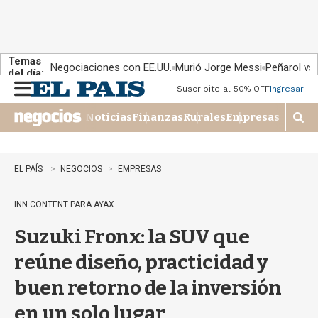
Temas
Negociaciones con EE.UU.
Murió Jorge Messi
Peñarol vs
del día:
Suscribite al 50% OFF
Ingresar
M
e
Noticias
Finanzas
Rurales
Empresas
n
M
u
o
s
t
EL PAÍS
NEGOCIOS
EMPRESAS
r
a
INN CONTENT PARA AYAX
r
b
Suzuki Fronx: la SUV que
�
s
reúne diseño, practicidad y
q
u
buen retorno de la inversión
e
d
en un solo lugar