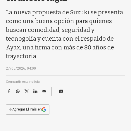
a
La nueva propuesta de Suzuki se presenta
como una buena opción para quienes
buscan comodidad, seguridad y
tecnogolía y cuenta con el respaldo de
Ayax, una firma con más de 80 años de
trayectoria
27/05/2026, 04:00
Compartir esta noticia
F
W
T
L
E
a
h
w
i
m
c
a
i
n
a
e
t
t
k
i
+
Agregar El País en
b
s
t
e
l
o
A
e
d
o
p
r
I
k
p
n