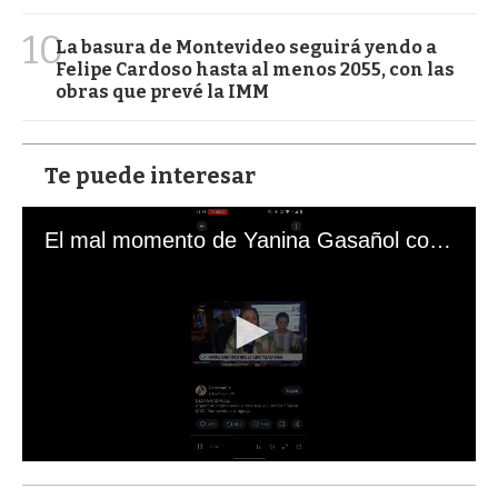
10
La basura de Montevideo seguirá yendo a
Felipe Cardoso hasta al menos 2055, con las
obras que prevé la IMM
Te puede interesar
El mal momento de Yanina Gasañol con un hincha argentino en "Subrayado"
0
s