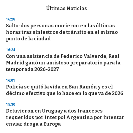
e
c
Últimas Noticias
o
n
16:28
d
Salto: dos personas murieron en las últimas
s
o
horas tras siniestros de tránsito en el mismo
f
punto de la ciudad
3
3
s
16:24
e
Con una asistencia de Federico Valverde, Real
c
Madrid ganó un amistoso preparatorio para la
o
n
temporada 2026-2027
d
s
16:01
Policía se quitó la vida en San Ramón y es el
décimo efectivo que lo hace en lo que va de 2026
15:30
Detuvieron en Uruguay a dos franceses
requeridos por Interpol Argentina por intentar
enviar droga a Europa