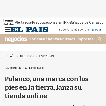
Temas
Alerta roja
Preocupaciones en INR
Bañados de Carrasco
del día:
Suscribite al 50% OFF
Ingresar
M
e
Noticias
Finanzas
Rurales
Empresas
n
M
u
o
s
t
EL PAÍS
NEGOCIOS
EMPRESAS
r
a
INN CONTENT PARA POLANCO
r
b
Polanco, una marca con los
�
s
pies en la tierra, lanza su
q
u
tienda online
e
d