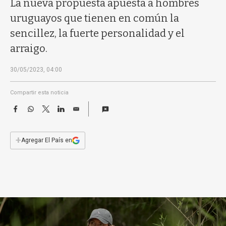
La nueva propuesta apuesta a hombres
a
uruguayos que tienen en común la
sencillez, la fuerte personalidad y el
arraigo.
30/05/2023, 04:00
Compartir esta noticia
F
W
T
L
E
a
h
w
i
m
c
a
i
n
a
e
t
t
k
i
+
Agregar El País en
b
s
t
e
l
o
A
e
d
o
p
r
I
k
p
n