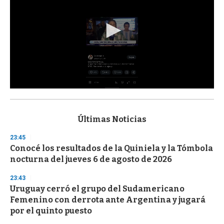
0
s
e
c
Últimas Noticias
o
n
23:45
d
Conocé los resultados de la Quiniela y la Tómbola
s
o
nocturna del jueves 6 de agosto de 2026
f
3
23:43
3
s
Uruguay cerró el grupo del Sudamericano
e
Femenino con derrota ante Argentina y jugará
c
por el quinto puesto
o
n