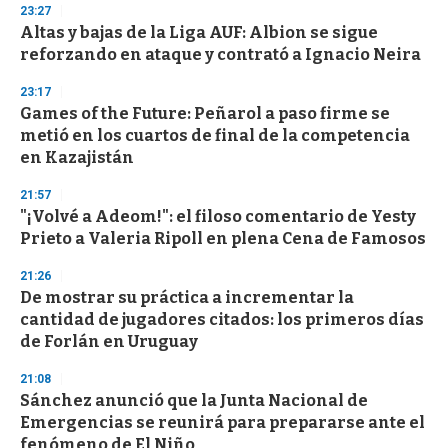
d
23:27
s
Altas y bajas de la Liga AUF: Albion se sigue
reforzando en ataque y contrató a Ignacio Neira
23:17
Games of the Future: Peñarol a paso firme se
metió en los cuartos de final de la competencia
en Kazajistán
21:57
"¡Volvé a Adeom!": el filoso comentario de Yesty
Prieto a Valeria Ripoll en plena Cena de Famosos
21:26
De mostrar su práctica a incrementar la
cantidad de jugadores citados: los primeros días
de Forlán en Uruguay
21:08
Sánchez anunció que la Junta Nacional de
Emergencias se reunirá para prepararse ante el
fenómeno de El Niño