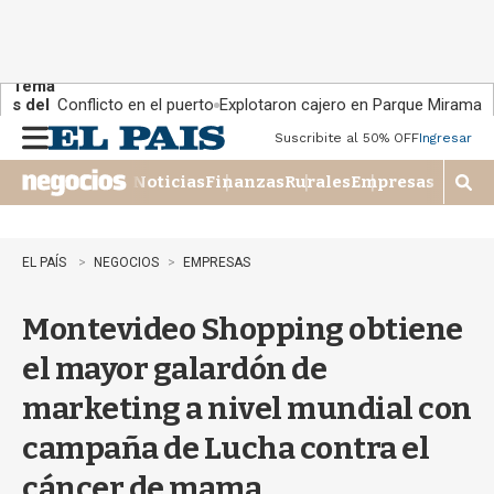
Tema
s del
Conflicto en el puerto
Explotaron cajero en Parque Miramar
día:
Suscribite al 50% OFF
Ingresar
M
e
Noticias
Finanzas
Rurales
Empresas
n
M
u
o
s
t
EL PAÍS
NEGOCIOS
EMPRESAS
r
a
Montevideo Shopping obtiene
r
b
el mayor galardón de
�
s
marketing a nivel mundial con
q
u
campaña de Lucha contra el
e
d
cáncer de mama