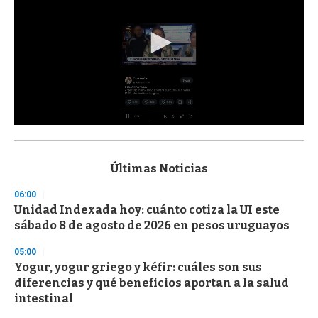
0
s
e
c
Últimas Noticias
o
n
06:00
d
Unidad Indexada hoy: cuánto cotiza la UI este
s
o
sábado 8 de agosto de 2026 en pesos uruguayos
f
3
05:00
3
s
Yogur, yogur griego y kéfir: cuáles son sus
e
diferencias y qué beneficios aportan a la salud
c
intestinal
o
n