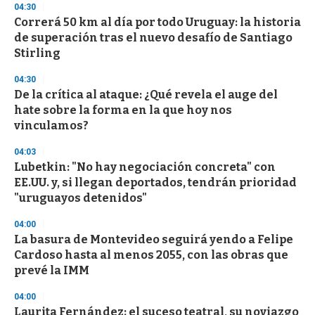
d
04:30
s
Correrá 50 km al día por todo Uruguay: la historia
de superación tras el nuevo desafío de Santiago
Stirling
04:30
De la crítica al ataque: ¿Qué revela el auge del
hate sobre la forma en la que hoy nos
vinculamos?
04:03
Lubetkin: "No hay negociación concreta" con
EE.UU. y, si llegan deportados, tendrán prioridad
"uruguayos detenidos"
04:00
La basura de Montevideo seguirá yendo a Felipe
Cardoso hasta al menos 2055, con las obras que
prevé la IMM
04:00
Laurita Fernández: el suceso teatral, su noviazgo