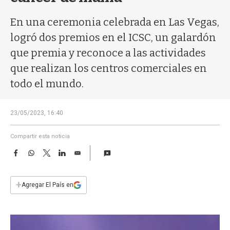
a
En una ceremonia celebrada en Las Vegas,
logró dos premios en el ICSC, un galardón
que premia y reconoce a las actividades
que realizan los centros comerciales en
todo el mundo.
23/05/2023, 16:40
Compartir esta noticia
F
W
T
L
E
a
h
w
i
m
c
a
i
n
a
e
t
t
k
i
+
Agregar El País en
b
s
t
e
l
o
A
e
d
o
p
r
I
k
p
n