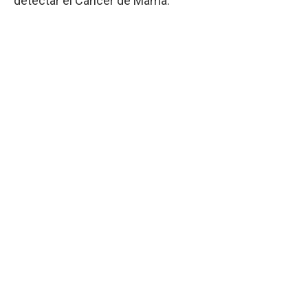
detectar el Cáncer de Mama.