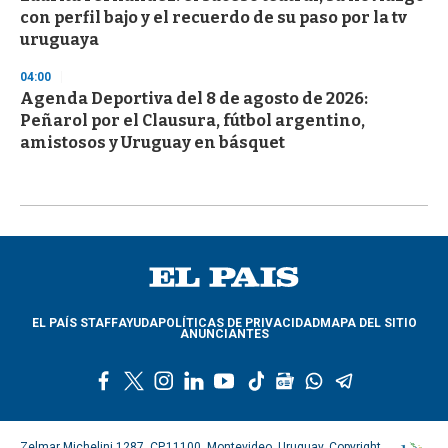
con perfil bajo y el recuerdo de su paso por la tv
uruguaya
04:00
Agenda Deportiva del 8 de agosto de 2026:
Peñarol por el Clausura, fútbol argentino,
amistosos y Uruguay en básquet
EL PAÍS STAFF
AYUDA
POLÍTICAS DE PRIVACIDAD
MAPA DEL SITIO
ANUNCIANTES
f
t
i
l
y
t
g
w
t
a
w
n
i
o
i
o
h
e
c
i
s
n
u
k
o
a
l
e
t
t
k
t
t
g
t
e
Zelmar Michelini 1287, CP.11100, Montevideo, Uruguay. Copyright