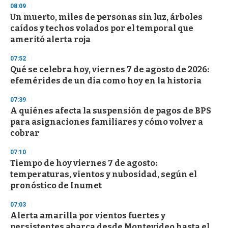
n
08:09
d
Un muerto, miles de personas sin luz, árboles
s
o
caídos y techos volados por el temporal que
f
ameritó alerta roja
3
3
s
07:52
e
Qué se celebra hoy, viernes 7 de agosto de 2026:
c
efemérides de un día como hoy en la historia
o
n
d
07:39
s
A quiénes afecta la suspensión de pagos de BPS
para asignaciones familiares y cómo volver a
cobrar
07:10
Tiempo de hoy viernes 7 de agosto:
temperaturas, vientos y nubosidad, según el
pronóstico de Inumet
07:03
Alerta amarilla por vientos fuertes y
persistentes abarca desde Montevideo hasta el