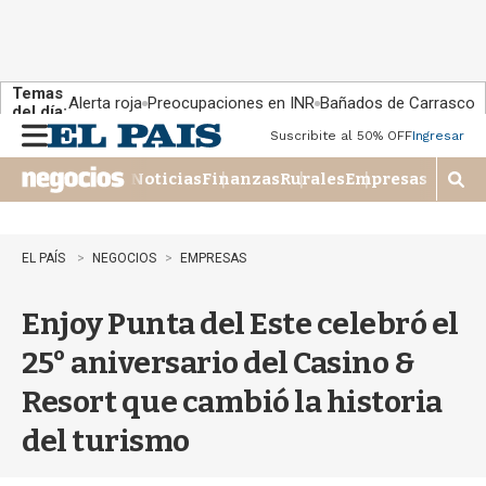
Temas
Alerta roja
Preocupaciones en INR
Bañados de Carrasco
del día:
Suscribite al 50% OFF
Ingresar
M
e
Noticias
Finanzas
Rurales
Empresas
n
M
u
o
s
t
EL PAÍS
NEGOCIOS
EMPRESAS
r
a
Enjoy Punta del Este celebró el
r
b
25° aniversario del Casino &
�
s
Resort que cambió la historia
q
u
del turismo
e
d