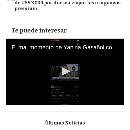
de US$ 3.000 por día: así viajan los uruguayos
premium
Te puede interesar
El mal momento de Yanina Gasañol con un hincha argentino en "Subrayado"
0
s
e
c
Últimas Noticias
o