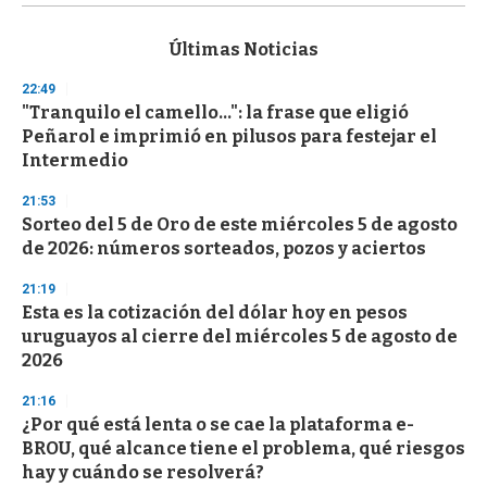
s
e
c
Últimas Noticias
o
n
22:49
d
"Tranquilo el camello...": la frase que eligió
s
o
Peñarol e imprimió en pilusos para festejar el
f
Intermedio
3
3
s
21:53
e
Sorteo del 5 de Oro de este miércoles 5 de agosto
c
de 2026: números sorteados, pozos y aciertos
o
n
d
21:19
s
Esta es la cotización del dólar hoy en pesos
uruguayos al cierre del miércoles 5 de agosto de
2026
21:16
¿Por qué está lenta o se cae la plataforma e-
BROU, qué alcance tiene el problema, qué riesgos
hay y cuándo se resolverá?