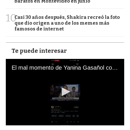
baratos en Montevideo en junio
10
Casi 30 años después, Shakira recreó la foto
que dio origen a uno de los memes más
famosos de internet
Te puede interesar
El mal momento de Yanina Gasañol con un hincha argentino en "Subrayado"
0