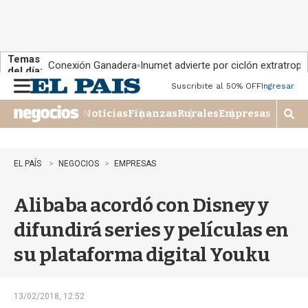
Temas
Conexión Ganadera
Inumet advierte por ciclón extratropi
del día:
Suscribite al 50% OFF
Ingresar
M
e
Noticias
Finanzas
Rurales
Empresas
n
M
u
o
s
t
EL PAÍS
NEGOCIOS
EMPRESAS
r
a
Alibaba acordó con Disney y
r
b
difundirá series y películas en
�
s
su plataforma digital Youku
q
u
e
d
13/02/2018, 12:52