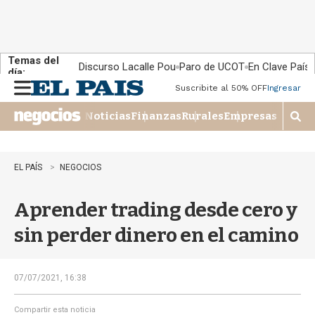
Temas del
Discurso Lacalle Pou
Paro de UCOT
En Clave País
día:
Suscribite al 50% OFF
Ingresar
M
e
Noticias
Finanzas
Rurales
Empresas
n
M
u
o
s
t
EL PAÍS
NEGOCIOS
r
a
Aprender trading desde cero y
r
b
sin perder dinero en el camino
�
s
q
u
07/07/2021, 16:38
e
d
Compartir esta noticia