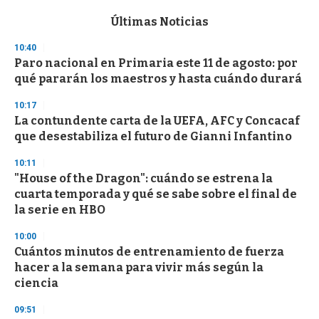
e
c
Últimas Noticias
o
n
10:40
d
Paro nacional en Primaria este 11 de agosto: por
s
o
qué pararán los maestros y hasta cuándo durará
f
3
10:17
3
s
La contundente carta de la UEFA, AFC y Concacaf
e
que desestabiliza el futuro de Gianni Infantino
c
o
10:11
n
d
"House of the Dragon": cuándo se estrena la
s
cuarta temporada y qué se sabe sobre el final de
la serie en HBO
10:00
Cuántos minutos de entrenamiento de fuerza
hacer a la semana para vivir más según la
ciencia
09:51