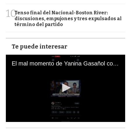
10
Tenso final del Nacional-Boston River:
discusiones, empujones y tres expulsados al
término del partido
Te puede interesar
El mal momento de Yanina Gasañol con un hincha argentino en "Subrayado"
0
s