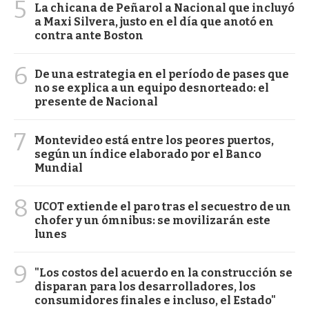
5
La chicana de Peñarol a Nacional que incluyó
a Maxi Silvera, justo en el día que anotó en
contra ante Boston
6
De una estrategia en el período de pases que
no se explica a un equipo desnorteado: el
presente de Nacional
7
Montevideo está entre los peores puertos,
según un índice elaborado por el Banco
Mundial
8
UCOT extiende el paro tras el secuestro de un
chofer y un ómnibus: se movilizarán este
lunes
9
"Los costos del acuerdo en la construcción se
disparan para los desarrolladores, los
consumidores finales e incluso, el Estado"