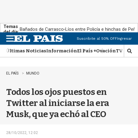
Temas
Bañados de Carrasco
Líos entre Policía e hinchas de Peña
del día:
Suscribite al 50% OFF
Ingresar
M
e
Últimas Noticias
Información
El País +
Ovación
TV Show
n
M
u
o
s
t
EL PAÍS
MUNDO
r
a
Todos los ojos puestos en
r
b
Twitter al iniciarse la era
�
s
Musk, que ya echó al CEO
q
u
e
d
28/10/2022, 12:02