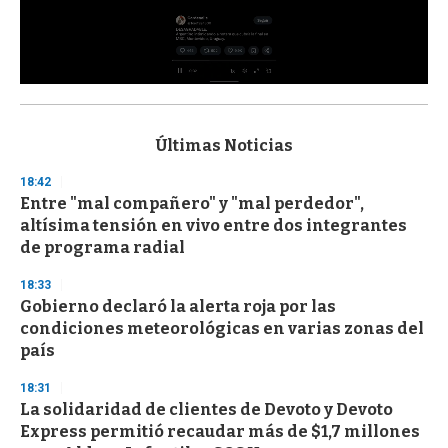
0
s
e
c
Últimas Noticias
o
n
18:42
d
Entre "mal compañero" y "mal perdedor",
s
o
altísima tensión en vivo entre dos integrantes
f
de programa radial
3
3
s
18:33
e
Gobierno declaró la alerta roja por las
c
condiciones meteorológicas en varias zonas del
o
n
país
d
s
18:31
La solidaridad de clientes de Devoto y Devoto
Express permitió recaudar más de $1,7 millones