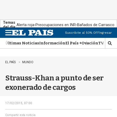
Temas
Alerta roja
Preocupaciones en INR
Bañados de Carrasco
del día:
Suscribite al 50% OFF
Ingresar
M
e
Últimas Noticias
Información
El País +
Ovación
TV Show
n
M
u
o
s
t
EL PAÍS
MUNDO
r
a
Strauss-Khan a punto de ser
r
b
exonerado de cargos
�
s
q
u
17/02/2015, 07:00
e
d
Compartir esta noticia