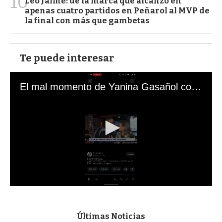
10
Leo Jaime: de la marca que alcanzó en
apenas cuatro partidos en Peñarol al MVP de
la final con más que gambetas
Te puede interesar
El mal momento de Yanina Gasañol con un hincha argentino en "Subrayado"
0
s
e
c
Últimas Noticias
o