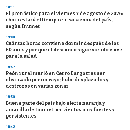
n
19:11
d
El pronóstico para el viernes 7 de agosto de 2026:
s
o
cómo estará el tiempo en cada zona del país,
f
según Inumet
3
3
s
19:00
e
Cuántas horas conviene dormir después de los
c
60 años y por qué el descanso sigue siendo clave
o
n
para la salud
d
s
18:57
Peón rural murió en Cerro Largo tras ser
alcanzado por un rayo; hubo desplazados y
destrozos en varias zonas
18:50
Buena parte del país bajo alerta naranja y
amarilla de Inumet por vientos muy fuertes y
persistentes
18:42